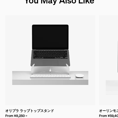
オリプラ ラップトップスタンド
オーリンモ
From ¥8,250 ~
From ¥59,40