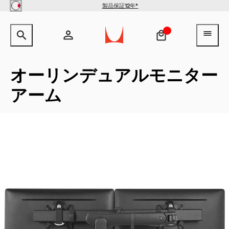
Skip to main content
製品保証12年*
サイト内検索のためのテキストを入力してください。
検索キ
ヘ
アカウント
ヘッダー検索ボックスをオープン
ログイン
オーリンデュアルモニター
アーム
新規登録