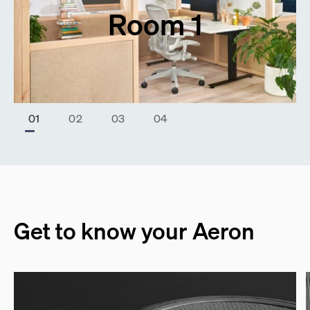
Room 1
Stop Animation
Start Animation
￭
▶
Get to know your Aeron