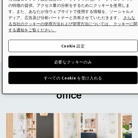
02
Three Sizes
01
8Z Pellicle
の特徴の提供、アクセス量の分析をするためにクッキーを使用しま
す。また、あなたが当ウェブサイトで使用する情報を、ソーシャルメ
Small, medium and larg
Eight zones of tension for
ディア、広告及び分析パートナーと共有させていただきます。
さらな
increased comfort and ergonomic
る当社のクッキーの使用方法および管理方法については、 クッキーに関
support.
する通知をご覧ください。
Cookie 設定
必要なクッキーのみ
すべての Cookie を受け入れる
Aeron for the home or
office