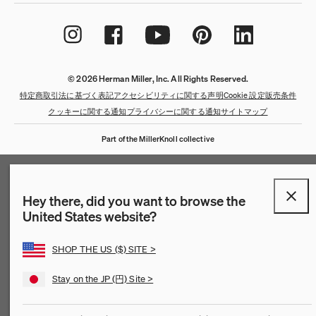
© 2026 Herman Miller, Inc. All Rights Reserved.
特定商取引法に基づく表記
アクセシビリティに関する声明
Cookie 設定
販売条件
クッキーに関する通知
プライバシーに関する通知
サイトマップ
Part of the MillerKnoll collective
Hey there, did you want to browse the
United States website?
SHOP THE US ($) SITE >
Stay on the JP (円) Site >
QuickShip：通常在庫品
QuickShip：国内在庫品
ゲーミングチェア
デザイナー
クリアランス