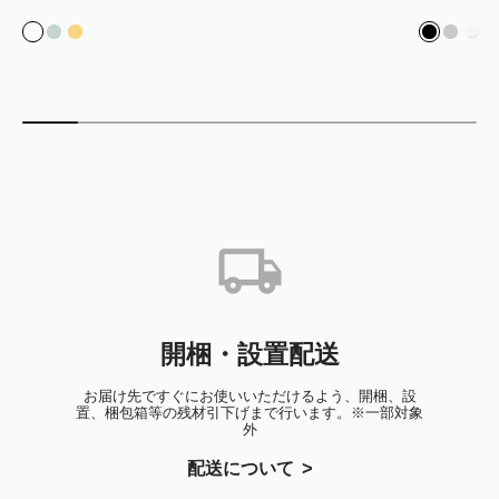
ホワイト
ミントグリーン
イエロー
ブラック
シルバ
ホワ
開梱・設置配送
お届け先ですぐにお使いいただけるよう、開梱、設
置、梱包箱等の残材引下げまで行います。※一部対象
外
配送について