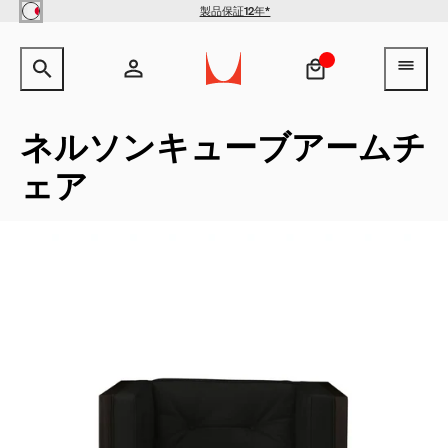
Skip to main content
製品保証12年*
【クリアランス】イームズワイ
サイト内検索のためのテキストを入力してください。
検索キ
ヘ
ヤーベースローテーブル -
Herman Miller X HAY
¥154,000
¥100,100
アカウント
ヘッダー検索ボックスをオープン
ログイン
ネルソンキューブアームチ
ェア
新規登録
QuickShip：通常在庫品
QuickShip：国内在庫品
ゲーミングチェア
デザイナー
クリアランス
New Arrivals：最近追加された製品
New Arrivals：最近追加された製品
ゲーミングモニターアーム
ストーリー
チェア
ホームオフィス
【限定】FAILE AND DELUXX FLUXX
特集
ベンチ＆スツール
リビング
ソファ
ダイニング