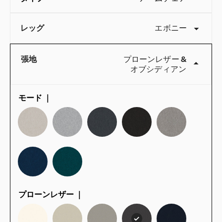
レッグ
エボニー
張地
プローンレザー
&
オブシディアン
モード ｜
QuickShip：国内在庫品
プローンレザー ｜