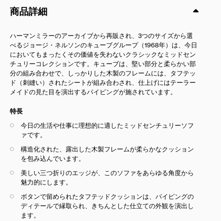
商品詳細
ハーマンミラーのアーカイブから再販され、3つのサイズから選
べるジョージ・ネルソンのキューブグループ（1968年）は、今日
においてもまったくその価値を失わないクラシックなミッドセン
チュリーコレクションです。キューブは、堅い部分と柔らかい部
分の組み合わせで、しっかりした木製のフレームには、タフテッ
ド
（刺縫い）
されたシートが組み合わされ、仕上げにはテーラー
メイドの見た目を演出するパイピングが施されています。
特長
今日の生活や仕事に理想的に適したミッドセンチュリーソフ
ァです。
構造化された、露出した木製フレームが柔らかなクッション
を包み込んでいます。
美しい三つ折りのエッジが、このソファをあらゆる角度から
魅力的にします。
ボタンで留められたタフテッドクッションは、パイピングの
ディテールで縁取られ、きちんとした仕立ての外観を演出し
ます。