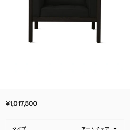
ベッド
ベッドルーム
デスク＆テーブル
ゲーミング
シェルフ＆ストレージ
ベストセラー
オフィスチェアガイド
照明
エンボディに新色：ノヴァとイグナイト登場
アクセサリー
アイコニッククラシック
イームズコレクション
¥1,017,500
ベストセラー
ミッドセンチュリーモダンホームの追求
タイプ
アームチェア