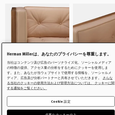
Herman Millerは、あなたのプライバシーを尊重します。
当社はコンテンツ及び広告のパーソナライズ化、ソーシャルメディア
の特徴の提供、アクセス量の分析をするためにクッキーを使用しま
す。また、あなたが当ウェブサイトで使用する情報を、ソーシャルメ
ディア、広告及び分析パートナーと共有させていただきます。
さらな
る当社のクッキーの使用方法および管理方法については、 クッキーに関
する通知をご覧ください。
01
ナチュラルな木製フレームのバリ
02
洗練された美学を演
Cookie 設定
エーションによりユニークな表情
ッド（刺縫い）クッ
をみせます。
ンドメイドによるパ
取られています。
必要なクッキーのみ