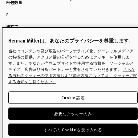
梱包数量
2
組立て
Herman Millerは、あなたのプライバシーを尊重します。
サイズ
当社はコンテンツ及び広告のパーソナライズ化、ソーシャルメディア
の特徴の提供、アクセス量の分析をするためにクッキーを使用しま
す。また、あなたが当ウェブサイトで使用する情報を、ソーシャルメ
配送について
ディア、広告及び分析パートナーと共有させていただきます。
さらな
る当社のクッキーの使用方法および管理方法については、 クッキーに関
する通知をご覧ください。
保証
Cookie 設定
必要なクッキーのみ
デザイナー
すべての Cookie を受け入れる