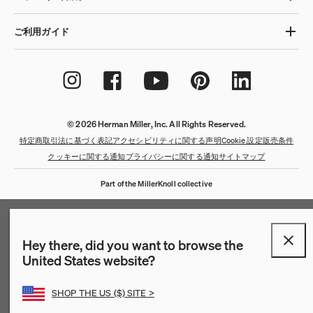
ご利用ガイド
© 2026 Herman Miller, Inc. All Rights Reserved.
特定商取引法に基づく表記
アクセシビリティに関する声明
Cookie 設定
販売条件
クッキーに関する通知
プライバシーに関する通知
サイトマップ
Part of the MillerKnoll collective
QuickShip：通常在庫品
QuickShip：国内在庫品
ゲーミングチェア
デザイナー
クリアランス
New Arrivals：最近追加された製品
New Arrivals：最近追加された製品
ゲーミングモニターアーム
ストーリー
Hey there, did you want to browse the
United States website?
チェア
ホームオフィス
【限定】FAILE AND DELUXX FLUXX
特集
SHOP THE US ($) SITE >
ベンチ＆スツール
リビング