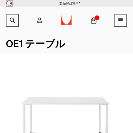
Skip to main content
製品保証12年*
サイト内検索のためのテキストを入力してください。
検索キ
ヘ
アカウント
ヘッダー検索ボックスをオープン
ログイン
OE1 テーブル
新規登録