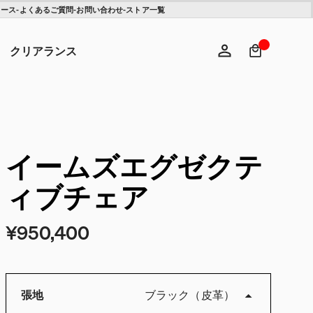
ュース
-
よくあるご質問
-
お問い合わせ
-
ストア一覧
検索キ
ヘ
クリアランス
ログイン
新規登録
イームズエグゼクテ
ィブチェア
¥950,400
張地
ブラック（皮革）