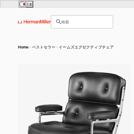
Skip to main content
日本
Europe
Asia Pacific
サイト内検索のためのテキス
United Kingdom (£)
日本 (円)
検索
France (€)
Hong Kong (HKD)
ヘッダー検索ボックスをオープ
Deutschland (€)
India (₹)
Österreich (€)
Australia (A$)
Nederland (€)
Belgium (€)
Luxembourg (€)
Home
ベストセラー
イームズエグゼクティブチェア