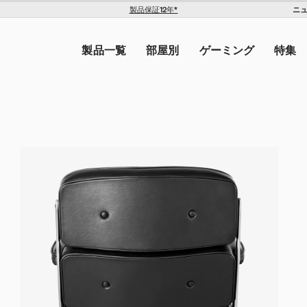
ニ
製品保証12年*
The Americas
トを入力してください。
United States ($)
製品一覧
部屋別
ゲーミング
特集
Canada ($)
ン