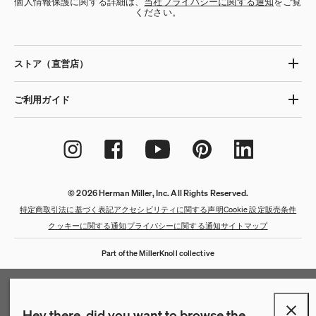
個人情報保護に関する詳細は、
当社プライバシーに関する通知
をご覧
ください。
ストア（直営店）
ご利用ガイド
© 2026 Herman Miller, Inc. All Rights Reserved.
QuickShip：通常在庫品
QuickShip：国内在庫品
ゲーミングチェア
デザイナー
クリアランス
特定商取引法に基づく表記
アクセシビリティに関する声明
Cookie 設定
販売条件
クッキーに関する通知
プライバシーに関する通知
サイトマップ
New Arrivals：最近追加された製品
New Arrivals：最近追加された製品
ゲーミングモニターアーム
ストーリー
Part of the MillerKnoll collective
チェア
ホームオフィス
【限定】FAILE AND DELUXX FLUXX
特集
ベンチ＆スツール
リビング
Hey there, did you want to browse the