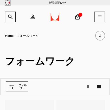
Skip to main content
製品保証12年*
サイト内検索のためのテキストを入力してください。
検索キ
ヘ
アカウント
ヘッダー検索ボックスをオープン
ログイン
Home
フォームワーク
新規登録
フォームワーク
フィル
ター