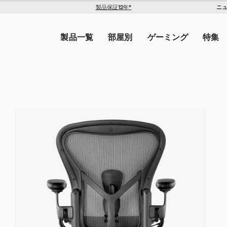
OE1 トロリー
ILE ジョイスティック
ニ
製品保証12年*
The Americas
トを入力してください。
United States ($)
,200
¥179,300
¥192,500
製品一覧
部屋別
ゲーミング
特集
Canada ($)
ン