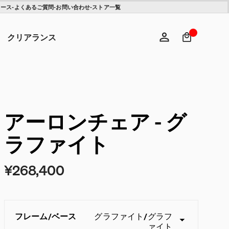
【クリアランス】アサリ
【クリアランス】イーム
ュース
-
よくあるご質問
-
お問い合わせ
-
ストア一覧
チェア
ズワイヤーベースローテ
ーブル - Herman Miller X
検索キ
ヘ
HAY
¥310,200
¥155,100
¥154,000
¥100,100
クリアランス
ログイン
新規登録
アーロンチェア - グ
ラファイト
¥268,400
フレーム
/
ベース
グラファイト
/
グラフ
ァイト