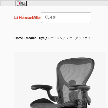
FA
Skip to main content
日本
Europe
Asia Pacific
サイト内検索のためのテキス
United Kingdom (£)
日本 (円)
¥156
検索
France (€)
Hong Kong (HKD)
ヘッダー検索ボックスをオープ
Deutschland (€)
India (₹)
Österreich (€)
Australia (A$)
Nederland (€)
Belgium (€)
Luxembourg (€)
Home
Module - Cyc_1
アーロンチェア - グラファイト