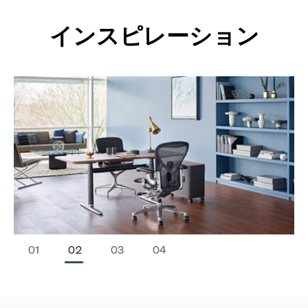
インスピレーション
Stop Animation
Start Animation
￭
▶