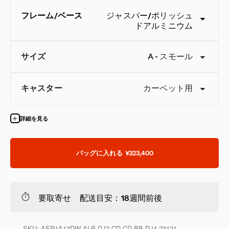
フレーム
/
ベース
ジャスパー
/
ポリッシュ
ドアルミニウム
サイズ
A
-
スモール
キャスター
カーペット用
詳細を見る
QuickShip：国内在庫品
バッグに入れる
¥323,400
要取寄せ 配送目安：18週間前後
SKU:
AER1A13DW ALP DJ2 CD CD BB DJ4 23121