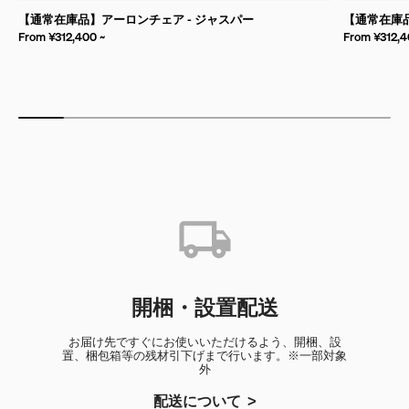
【通常在庫品】アーロンチェア - ジャスパー
【通常在庫品
From ¥312,400 ~
From ¥312,4
開梱・設置配送
お届け先ですぐにお使いいただけるよう、開梱、設
置、梱包箱等の残材引下げまで行います。※一部対象
外
配送について