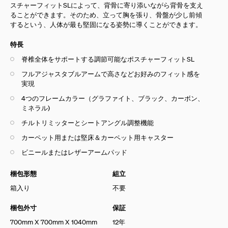
スチャーフィットSLによって、背骨に寄り添いながら背骨を支え
ることができます。そのため、立って胸を張り、骨盤が少し前傾
するという、人体が最も堅固になる姿勢に導くことができます。
特長
脊椎全体をサポートする調節可能なポスチャーフィットSL
フルアジャスタブルアームで高さなどお好みのフィット感を
実現
4つのフレームカラー（
グラファイト、ブラック、
カーボン、
ミネラル
)
チルトリミッターとシートアングル調整機能
カーペット用または堅床＆カーペット用キャスター
ビニールまたはレザーアームパッド
梱包形態
組立
箱入り
不要
梱包外寸
保証
700mm X 700mm X 1040mm
12年