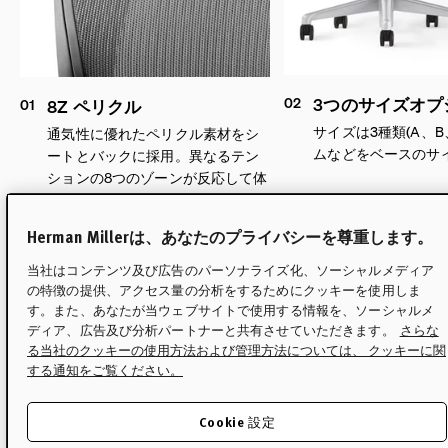
02
3つのサイズオプ
01
8Z ペリクル
サイズは3種類(A、
通気性に優れたペリクル素材をシ
ムなどをベースのサ
ートとバックに採用。異なるテン
ションの8つのゾーンが反応して体
圧を緩和し、筋肉の疲労を軽減す
るように設計されています。
Herman Millerは、あなたのプライバシーを尊重します。
当社はコンテンツ及び広告のパーソナライズ化、ソーシャルメディア
の特徴の提供、アクセス量の分析をするためにクッキーを使用しま
す。また、あなたが当ウェブサイトで使用する情報を、ソーシャルメ
ディア、広告及び分析パートナーと共有させていただきます。
さらな
る当社のクッキーの使用方法および管理方法については、 クッキーに関
する通知をご覧ください。
アーロンについて知りまし
Cookie 設定
ょう