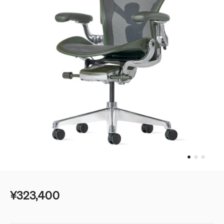
ベッド
ベッドルーム
デスク＆テーブル
ゲーミング
シェルフ＆ストレージ
ベストセラー
オフィスチェアガイド
照明
エンボディに新色：ノヴァとイグナイト登場
アクセサリー
アイコニッククラシック
イームズコレクション
ベストセラー
¥323,400
ミッドセンチュリーモダンホームの追求