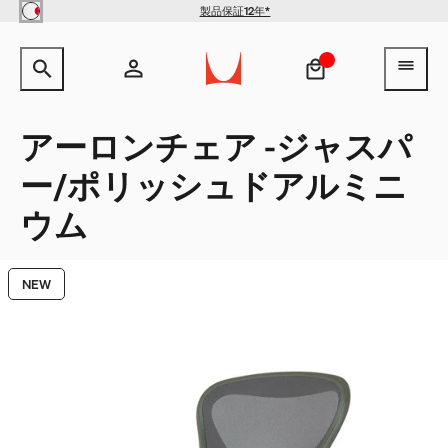
Skip to main content
製品保証12年*
【クリアランス】イームズワイ
サイト内検索のためのテキストを入力してください。
検索キ
ヘ
ヤーベースローテーブル -
Herman Miller X HAY
¥154,000
¥100,100
アカウント
ヘッダー検索ボックスをオープン
ログイン
アーロンチェア -ジャスパ
ー/ポリッシュドアルミニ
新規登録
QuickShip：通常在庫品
QuickShip：国内在庫品
ゲーミングチェア
デザイナー
クリアランス
ウム
New Arrivals：最近追加された製品
New Arrivals：最近追加された製品
ゲーミングモニターアーム
ストーリー
NEW
チェア
ホームオフィス
【限定】FAILE AND DELUXX FLUXX
特集
ベンチ＆スツール
リビング
ソファ
ダイニング