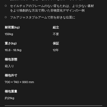
セイルチェアのフレームのない背もたれは、より少ない素材
をより独創的な方法で用いた非物質化デザインの一例
フルアジャスタブルアームで肘を好きな位置に
耐荷重(kg)
組立
159kg
不要
重さ(kg)
保証
16.8 - 18.1kg
12年
梱包形態
箱入り
梱包外寸
700 X 740 X 990 mm
梱包重量
約21kg