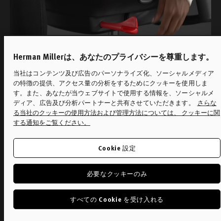
Herman Millerは、あなたのプライバシーを尊重します。
前傾チルト
当社はコンテンツ及び広告のパーソナライズ化、ソーシャルメディア
の特徴の提供、アクセス量の分析をするためにクッキーを使用しま
す。また、あなたが当ウェブサイトで使用する情報を、ソーシャルメ
椅子を前傾姿勢にするには、背もたれに寄り
ディア、広告及び分析パートナーと共有させていただきます。
さらな
かかりながら、座面下の左側にあるノブを前
る当社のクッキーの使用方法および管理方法については、 クッキーに関
する通知をご覧ください。
方に回してください。リクライニング姿勢に
するには、椅子に背もたれた状態で、レバー
Cookie 設定
を後方に完全に回してください。
必要なクッキーのみ
すべての Cookie を受け入れる