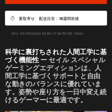
要取寄せ 配送目安：15週間前後
SKU:
AS1YAG23AA N2 BK C7 98 RO BK 1HA04
科学に裏打ちされた人間工学に基
づく機能性
ー セイル スペシャル
QuickShip：国内在庫品
ゲーミングエディションは、人
間工学に基づくサポートと自由
な動きのバランスに優れていま
す。姿勢や座り方を一日中変え続
けるゲーマーに最適です。