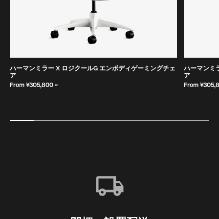
ハーマンミラー X ロジクールG エンボディゲーミングチェ
ハーマンミラ
ア
ア
From ¥305,800 ~
From ¥305,8