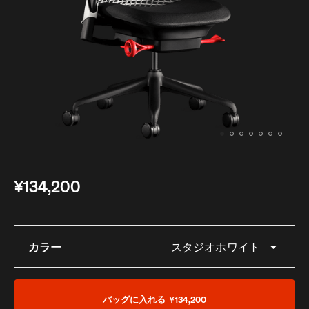
ベッド
ベッドルーム
デスク＆テーブル
ゲーミング
シェルフ＆ストレージ
ベストセラー
オフィスチェアガイド
照明
エンボディに新色：ノヴァとイグナイト登場
アクセサリー
¥134,200
アイコニッククラシック
イームズコレクション
カラー
スタジオホワイト
ベストセラー
バッグに入れる
¥134,200
ミッドセンチュリーモダンホームの追求