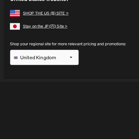
SHOP THE US ($) SITE >
Stay on the JP (円) Site >
Shop your regional site for more relevant pricing and promotions:
United Kingdom
France
Deutschland
Österreich
Nederland
Belgium