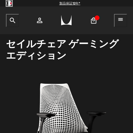
Skip to main content
製品保証12年*
【クリアランス】イームズワイ
サイト内検索のためのテキストを入力してください。
検索キ
ヘ
ヤーベースローテーブル -
Herman Miller X HAY
¥154,000
¥100,100
アカウント
ヘッダー検索ボックスをオープン
ログイン
セイルチェア ゲーミング
エディション
新規登録
QuickShip：通常在庫品
QuickShip：国内在庫品
ゲーミングチェア
デザイナー
クリアランス
New Arrivals：最近追加された製品
New Arrivals：最近追加された製品
ゲーミングモニターアーム
ストーリー
チェア
ホームオフィス
【限定】FAILE AND DELUXX FLUXX
特集
ベンチ＆スツール
リビング
ソファ
ダイニング