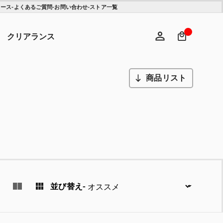
ュース
-
よくあるご質問
-
お問い合わせ
-
ストア一覧
検索キ
ヘ
クリアランス
商品リスト
ログイン
新規登録
並び替え
-