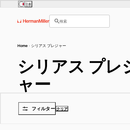
Skip to main content
日本
Europe
Asia Pacific
サイト内検索のためのテキス
United Kingdom (£)
日本 (円)
検索
France (€)
Hong Kong (HKD)
ヘッダー検索ボックスをオープ
Deutschland (€)
India (₹)
Österreich (€)
Australia (A$)
Nederland (€)
Belgium (€)
Luxembourg (€)
Home
シリアス プレジャー
シリアス プレ
ャー
フィルター
クリア