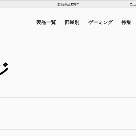
ニ
製品保証12年*
The Americas
トを入力してください。
United States ($)
製品一覧
部屋別
ゲーミング
特集
Canada ($)
ン
ジ