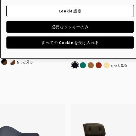
Cookie 設定
必要なクッキーのみ
ハングイットオール
イームズプラスチックシ
すべての Cookie を受け入れる
ムチェア - Herman Miller
,600 ~
From ¥94,600 ~
ク
ルチカラー
ウォールナット/ブラックフレーム
ウォールナット/ホワイトフレーム
もっと見る
ブラックブルー
ミントグリーン
タフィー
アイアンレッド
パウダーイエ
もっと見る