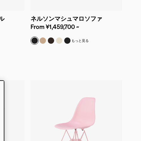
ル
ネルソンマシュマロソファ
From ¥1,459,700 ~
皮革 & ブラック
プローンレザー & バルサ
プローンレザー & ジャバ
プローンレザー & ロータス
プローンレザー & オブシディアン
もっと見る