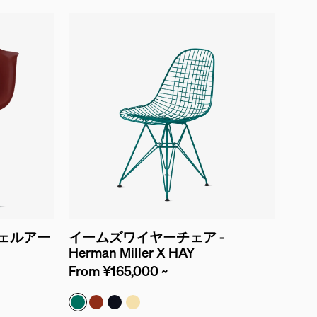
ェルアー
イームズワイヤーチェア -
Herman Miller X HAY
From ¥165,000 ~
ン
ミントグリーン
アイアンレッド
ブラックブルー
パウダーイエロー