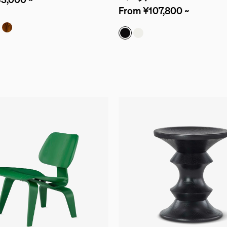
From ¥107,800 ~
ナット
トアッシュ
ボニー
サントスパリサンダー
ブラック
ホワイト