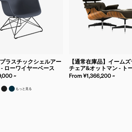
プラスチックシェルアー
【通常在庫品】イームズ
 - ローワイヤーベース
チェア&オットマン - ト
,000 ~
From ¥1,366,200 ~
レッド
オレンジ
ワイト
ブラック
ブルーグリーン
もっと見る