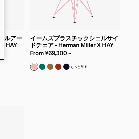
ェルアー
イームズプラスチックシェルサイ
 X HAY
ドチェア - Herman Miller X HAY
From ¥69,300 ~
ロー
パウダーピンク
ミントグリーン
タフィー
アイアンレッド
ブラックブルー
もっと見る