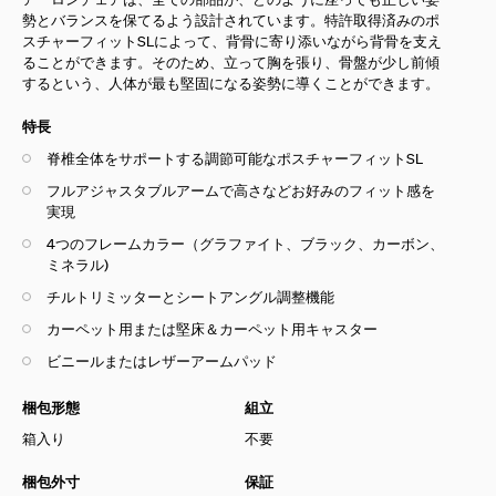
勢とバランスを保てるよう設計されています。特許取得済みのポ
スチャーフィットSLによって、背骨に寄り添いながら背骨を支え
ることができます。そのため、立って胸を張り、骨盤が少し前傾
するという、人体が最も堅固になる姿勢に導くことができます。
特長
脊椎全体をサポートする調節可能なポスチャーフィットSL
フルアジャスタブルアームで高さなどお好みのフィット感を
実現
4つのフレームカラー（
グラファイト、ブラック、
カーボン、
ミネラル
)
チルトリミッターとシートアングル調整機能
カーペット用または堅床＆カーペット用キャスター
ビニールまたはレザーアームパッド
梱包形態
組立
箱入り
不要
梱包外寸
保証