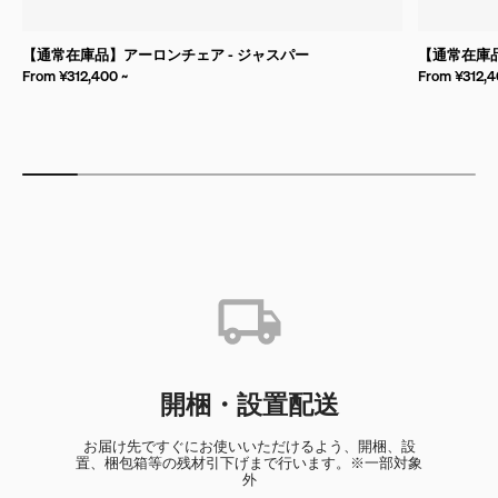
【通常在庫品】アーロンチェア - ジャスパー
【通常在庫品
From ¥312,400 ~
From ¥312,4
開梱・設置配送
お届け先ですぐにお使いいただけるよう、開梱、設
置、梱包箱等の残材引下げまで行います。※一部対象
外