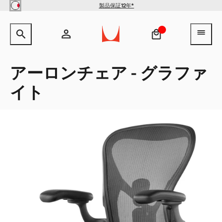
Skip to main content
製品保証12年*
サイト内検索のためのテキストを入力してください。
検索キ
ヘ
アカウント
ヘッダー検索ボックスをオープン
ログイン
アーロンチェア - グラファ
イト
新規登録