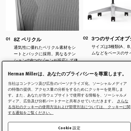
02
3つのサイズオプ
01
8Z ペリクル
サイズは3種類(A、
通気性に優れたペリクル素材をシ
ムなどをベースのサ
ートとバックに採用。異なるテン
ションの8つのゾーンが反応して体
圧を緩和し、筋肉の疲労を軽減す
Herman Millerは、あなたのプライバシーを尊重します。
るように設計されています。
当社はコンテンツ及び広告のパーソナライズ化、ソーシャルメディア
の特徴の提供、アクセス量の分析をするためにクッキーを使用しま
す。また、あなたが当ウェブサイトで使用する情報を、ソーシャルメ
ディア、広告及び分析パートナーと共有させていただきます。
さらな
る当社のクッキーの使用方法および管理方法については、 クッキーに関
する通知をご覧ください。
アーロンについて知りまし
Cookie 設定