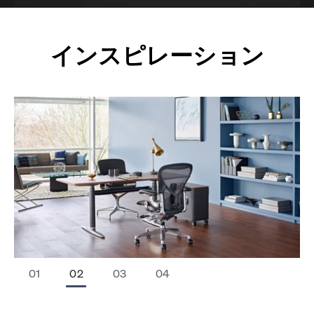
インスピレーション
Stop Animation
Start Animation
￭
▶