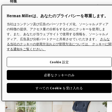
特集
イームズラウンジチェアの決
定版ガイド
Herman Millerは、あなたのプライバシーを尊重します。
当社はコンテンツ及び広告のパーソナライズ化、ソーシャルメディア
の特徴の提供、アクセス量の分析をするためにクッキーを使用しま
世界で最も知られるデザインの1つであるイー
す。また、あなたが当ウェブサイトで使用する情報を、ソーシャルメ
ムズラウンジチェアについて、あらゆる疑問
ディア、広告及び分析パートナーと共有させていただきます。
さらな
る当社のクッキーの使用方法および管理方法については、 クッキーに関
にお答えします。
する通知をご覧ください。
Read
Cookie 設定
必要なクッキーのみ
すべての Cookie を受け入れる