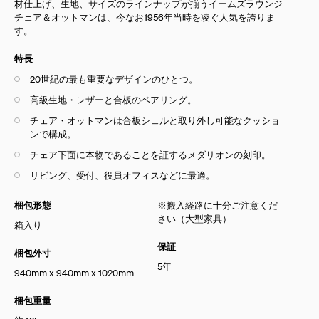
材仕上げ、生地、サイズのラインナップが揃うイームズラウンジ
チェア＆オットマンは、今なお1956年当時を凌ぐ人気を誇りま
す。
特長
20世紀の最も重要なデザインのひとつ。
高級生地・レザーと合板のペアリング。
チェア・オットマンは合板シェルと取り外し可能なクッショ
ンで構成。
チェア下面に本物であることを証するメダリオンの刻印。
リビング、受付、役員オフィスなどに最適。
梱包形態
※搬入経路に十分ご注意くだ
さい（大型家具）
箱入り
保証
梱包外寸
5年
940mm x 940mm x 1020mm
梱包重量