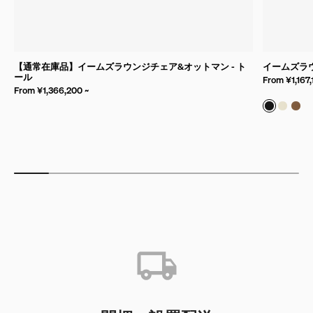
【通常在庫品】イームズラウンジチェア&オットマン - ト
イームズラ
ール
From ¥1,167,
From ¥1,366,200 ~
バンブー 
バンブ
バン