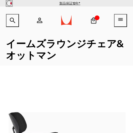
Skip to main content
製品保証12年*
サイト内検索のためのテキストを入力してください。
検索キ
ヘ
アカウント
ヘッダー検索ボックスをオープン
ログイン
イームズラウンジチェア&
オットマン
新規登録