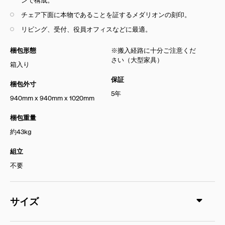
チェア下面に本物であることを証するメダリオンの刻印。
リビング、受付、役員オフィスなどに最適。
梱包形態
※搬入経路に十分ご注意くだ
さい（大型家具）
箱入り
保証
梱包外寸
5年
940mm x 940mm x 1020mm
梱包重量
約43kg
組立
不要
サイズ