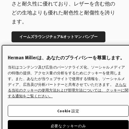
さと耐久性に優れており、レザーを含む他の
どの生地よりも優れた耐色性と耐傷性を誇り
ます。
イームズラウンジチェア&オットマン バンブー
Herman Millerは、あなたのプライバシーを尊重します。
当社はコンテンツ及び広告のパーソナライズ化、ソーシャルメディア
の特徴の提供、アクセス量の分析をするためにクッキーを使用しま
特集
す。また、あなたが当ウェブサイトで使用する情報を、ソーシャルメ
イームズラウンジチェアの決
ディア、広告及び分析パートナーと共有させていただきます。
さらな
る当社のクッキーの使用方法および管理方法については、 クッキーに関
定版ガイド
する通知をご覧ください。
世界で最も知られるデザインの1つであるイー
Cookie 設定
ムズラウンジチェアについて、あらゆる疑問
必要なクッキーのみ
にお答えします。