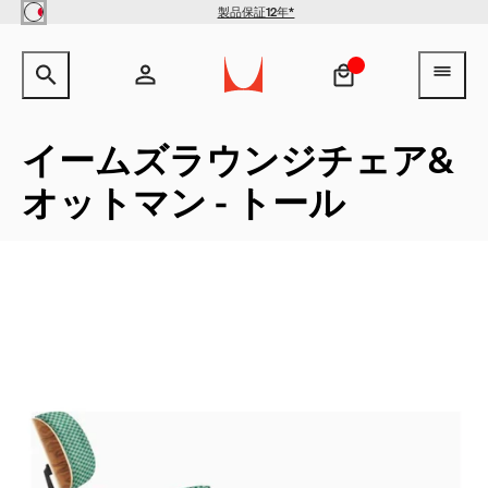
Skip to main content
製品保証12年*
【クリアランス】イームズワイ
サイト内検索のためのテキストを入力してください。
検索キ
ヘ
ヤーベースローテーブル -
Herman Miller X HAY
¥154,000
¥100,100
アカウント
ヘッダー検索ボックスをオープン
ログイン
イームズラウンジチェア&
オットマン - トール
新規登録
QuickShip：通常在庫品
QuickShip：国内在庫品
ゲーミングチェア
デザイナー
クリアランス
New Arrivals：最近追加された製品
New Arrivals：最近追加された製品
ゲーミングモニターアーム
ストーリー
チェア
ホームオフィス
【限定】FAILE AND DELUXX FLUXX
特集
ベンチ＆スツール
リビング
ソファ
ダイニング