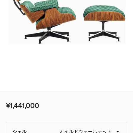
ベッド
ベッドルーム
デスク＆テーブル
ゲーミング
シェルフ＆ストレージ
ベストセラー
オフィスチェアガイド
照明
エンボディに新色：ノヴァとイグナイト登場
アクセサリー
アイコニッククラシック
イームズコレクション
¥1,441,000
ベストセラー
ミッドセンチュリーモダンホームの追求
シェル
オイルドウォールナット