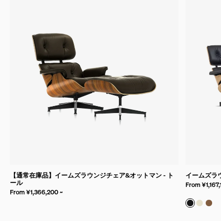
【通常在庫品】イームズラウンジチェア&オットマン - ト
イームズラ
ール
From ¥1,167,
From ¥1,366,200 ~
バンブー 
バンブ
バン