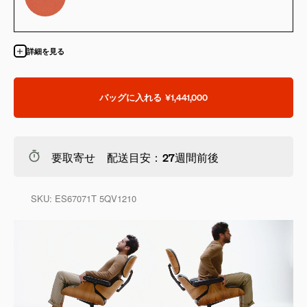
詳細を見る
バッグに入れる
¥1,441,000
要取寄せ 配送目安：27週間前後
SKU:
ES67071T 5QV1210