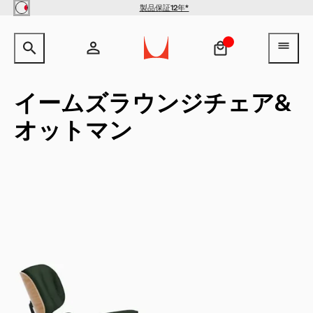
Skip to main content
製品保証12年*
【クリアランス】イームズワイ
サイト内検索のためのテキストを入力してください。
検索キ
ヘ
ヤーベースローテーブル -
Herman Miller X HAY
¥154,000
¥100,100
アカウント
ヘッダー検索ボックスをオープン
ログイン
イームズラウンジチェア&
オットマン
新規登録
QuickShip：通常在庫品
QuickShip：国内在庫品
ゲーミングチェア
デザイナー
クリアランス
New Arrivals：最近追加された製品
New Arrivals：最近追加された製品
ゲーミングモニターアーム
ストーリー
チェア
ホームオフィス
【限定】FAILE AND DELUXX FLUXX
特集
ベンチ＆スツール
リビング
ソファ
ダイニング