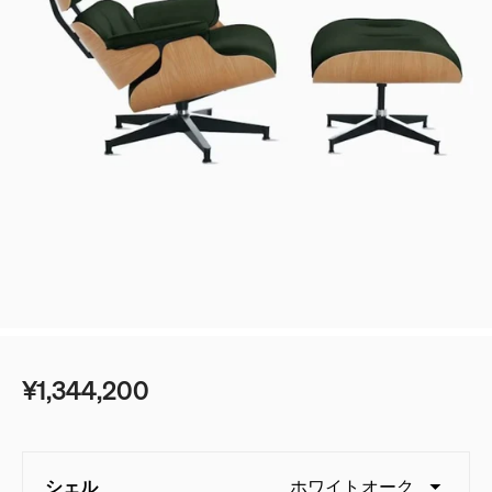
ベッド
ベッドルーム
デスク＆テーブル
ゲーミング
シェルフ＆ストレージ
ベストセラー
オフィスチェアガイド
照明
エンボディに新色：ノヴァとイグナイト登場
アクセサリー
アイコニッククラシック
イームズコレクション
¥1,344,200
ベストセラー
ミッドセンチュリーモダンホームの追求
シェル
ホワイトオーク