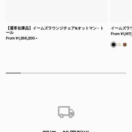
【通常在庫品】イームズラウンジチェア&オットマン - ト
イームズラ
ール
From ¥1,167,
From ¥1,366,200 ~
バンブー 
バンブ
バン