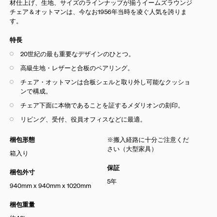
材仕上げ、生地、サイズのラインナップが揃うイームズラウンジ
チェア＆オットマンは、今なお1956年当時を凌ぐ人気を誇りま
す。
特長
20世紀の最も重要なデザインのひとつ。
高級生地・レザーと合板のペアリング。
チェア・オットマンは合板シェルと取り外し可能なクッショ
ンで構成。
チェア下面に本物であることを証するメダリオンの刻印。
リビング、受付、役員オフィスなどに最適。
梱包形態
※搬入経路に十分ご注意くだ
さい（大型家具）
箱入り
保証
梱包外寸
5年
940mm x 940mm x 1020mm
梱包重量