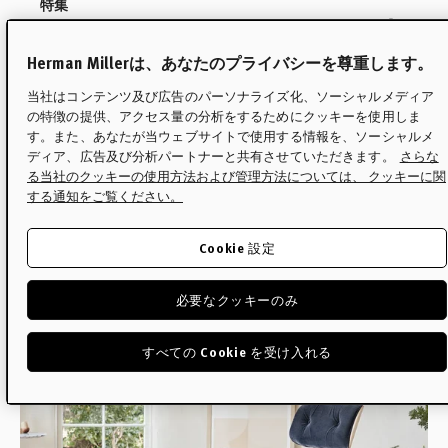
特集
イームズラウンジチェアの決
定版ガイド
Herman Millerは、あなたのプライバシーを尊重します。
当社はコンテンツ及び広告のパーソナライズ化、ソーシャルメディア
の特徴の提供、アクセス量の分析をするためにクッキーを使用しま
世界で最も知られるデザインの1つであるイー
す。また、あなたが当ウェブサイトで使用する情報を、ソーシャルメ
ムズラウンジチェアについて、あらゆる疑問
ディア、広告及び分析パートナーと共有させていただきます。
さらな
る当社のクッキーの使用方法および管理方法については、 クッキーに関
にお答えします。
する通知をご覧ください。
Read
Cookie 設定
必要なクッキーのみ
すべての Cookie を受け入れる