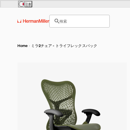
Skip to main content
日本
Europe
Asia Pacific
サイト内検索のためのテキス
United Kingdom (£)
日本 (円)
検索
France (€)
Hong Kong (HKD)
ヘッダー検索ボックスをオープ
Deutschland (€)
India (₹)
Österreich (€)
Australia (A$)
Nederland (€)
Belgium (€)
Luxembourg (€)
Home
ミラ2チェア - トライフレックスバック