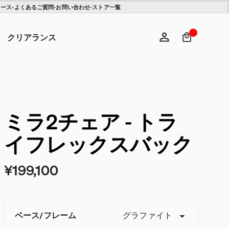
ュース
-
よくあるご質問
-
お問い合わせ
-
ストア一覧
検索キ
ヘ
クリアランス
ログイン
新規登録
ミラ2チェア - トラ
イフレックスバック
¥199,100
ベース
/
フレーム
グラファイト