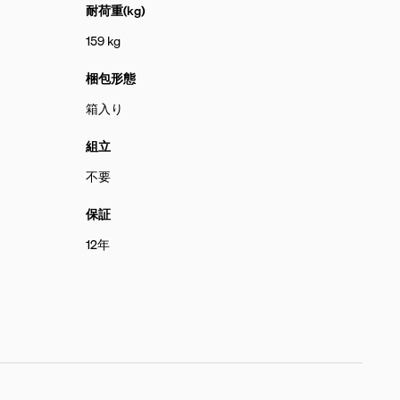
耐荷重(kg)
159 kg
梱包形態
箱入り
組立
不要
保証
12年