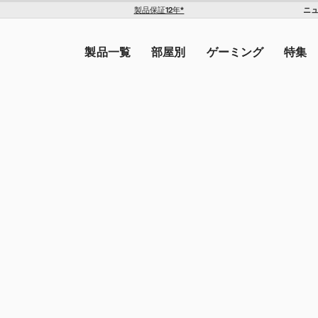
ニ
製品保証12年*
The Americas
トを入力してください。
United States ($)
製品一覧
部屋別
ゲーミング
特集
Canada ($)
ン