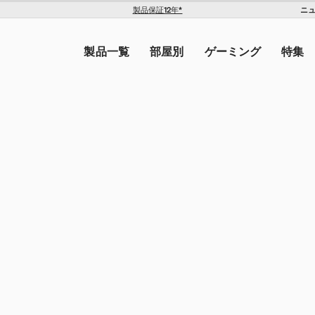
ニ
製品保証12年*
The Americas
トを入力してください。
United States ($)
製品一覧
部屋別
ゲーミング
特集
Canada ($)
ン