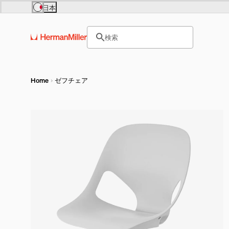
Skip to main content
日本
Europe
Asia Pacific
サイト内検索のためのテキス
United Kingdom (£)
日本 (円)
検索
France (€)
Hong Kong (HKD)
ヘッダー検索ボックスをオープ
Deutschland (€)
India (₹)
Österreich (€)
Australia (A$)
Nederland (€)
Belgium (€)
Luxembourg (€)
Home
ゼフチェア