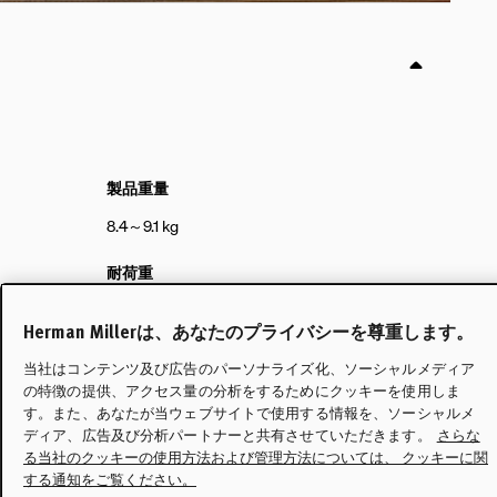
製品重量
8.4～9.1 kg
耐荷重
159
kg
Herman Millerは、あなたのプライバシーを尊重します。
梱包形態
当社はコンテンツ及び広告のパーソナライズ化、ソーシャルメディア
箱入り
の特徴の提供、アクセス量の分析をするためにクッキーを使用しま
す。また、あなたが当ウェブサイトで使用する情報を、ソーシャルメ
組立
ディア、広告及び分析パートナーと共有させていただきます。
さらな
る当社のクッキーの使用方法および管理方法については、 クッキーに関
不要
する通知をご覧ください。