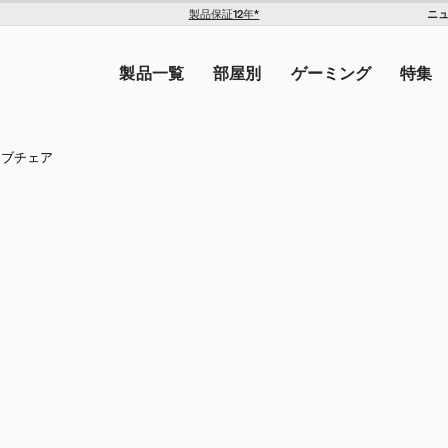
ニ
製品保証12年*
The Americas
トを入力してください。
United States ($)
製品一覧
部屋別
ゲーミング
特集
Canada ($)
ン
ィブチェア