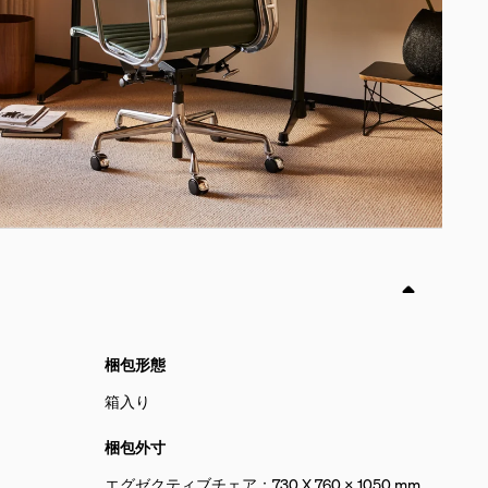
梱包形態
箱入り
梱包外寸
エグゼクティブチェア：730 X 760 X 1050 mm