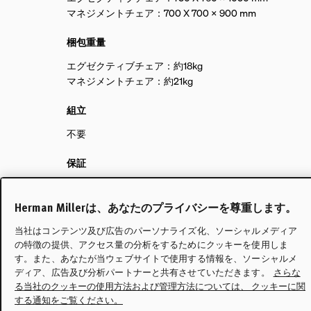
マネジメントチェア：700 X 700 X 900 mm
梱包重量
エグゼクティブチェア：約18kg
マネジメントチェア：約21kg
組立
不要
保証
12年
Herman Millerは、あなたのプライバシーを尊重します。
当社はコンテンツ及び広告のパーソナライズ化、ソーシャルメディア
の特徴の提供、アクセス量の分析をするためにクッキーを使用しま
す。また、あなたが当ウェブサイトで使用する情報を、ソーシャルメ
ディア、広告及び分析パートナーと共有させていただきます。
さらな
る当社のクッキーの使用方法および管理方法については、 クッキーに関
する通知をご覧ください。