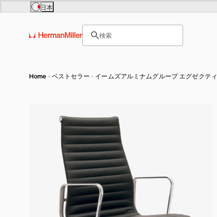
Skip to main content
日本
Europe
Asia Pacific
サイト内検索のためのテキス
United Kingdom (£)
日本 (円)
検索
France (€)
Hong Kong (HKD)
ヘッダー検索ボックスをオープ
Deutschland (€)
India (₹)
Österreich (€)
Australia (A$)
Nederland (€)
Belgium (€)
Luxembourg (€)
Home
ベストセラー
イームズアルミナムグループ エグゼクテ