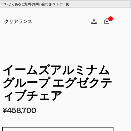
ュース
-
よくあるご質問
-
お問い合わせ
-
ストア一覧
検索キ
ヘ
クリアランス
ログイン
新規登録
イームズアルミナム
グループ エグゼクテ
ィブチェア
¥458,700