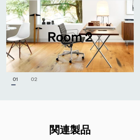
Room 2
Stop Animation
Start Animation
￭
▶
関連製品