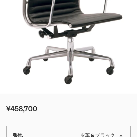
¥458,700
張地
皮革
&
ブラック