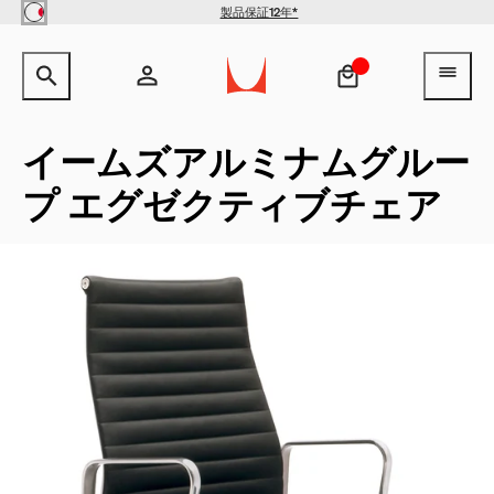
Skip to main content
製品保証12年*
サイト内検索のためのテキストを入力してください。
検索キ
ヘ
アカウント
ヘッダー検索ボックスをオープン
ログイン
イームズアルミナムグルー
プ エグゼクティブチェア
新規登録