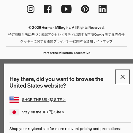
© 2026 Herman Miller, Inc. All Rights Reserved.
特定商取引法に基づく表記
アクセシビリティに関する声明
Cookie 設定
販売条件
クッキーに関する通知
プライバシーに関する通知
サイトマップ
Part of the MillerKnoll collective
Hey there, did you want to browse the
United States website?
QuickShip：通常在庫品
QuickShip：国内在庫品
ゲーミングチェア
デザイナー
クリアランス
SHOP THE US ($) SITE >
New Arrivals：最近追加された製品
New Arrivals：最近追加された製品
ゲーミングモニターアーム
ストーリー
Stay on the JP (円) Site >
チェア
ホームオフィス
【限定】FAILE AND DELUXX FLUXX
特集
Shop your regional site for more relevant pricing and promotions: