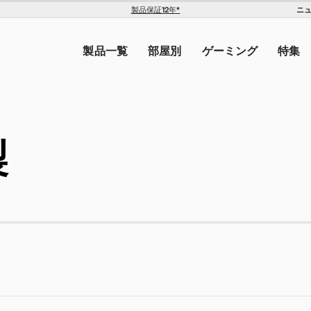
ニ
製品保証12年*
The Americas
トを入力してください。
United States ($)
製品一覧
部屋別
ゲーミング
特集
Canada ($)
ン
製