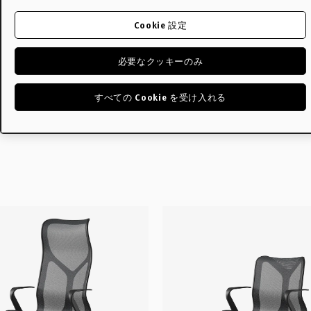
Cookie 設定
必要なクッキーのみ
チェア - ミネラル/サテン
オリプラ ラップトップ
ウム
From ¥8,250 ~
すべての Cookie を受け入れる
3,600 ~
ホワイト
ミントグリーン
イエロー