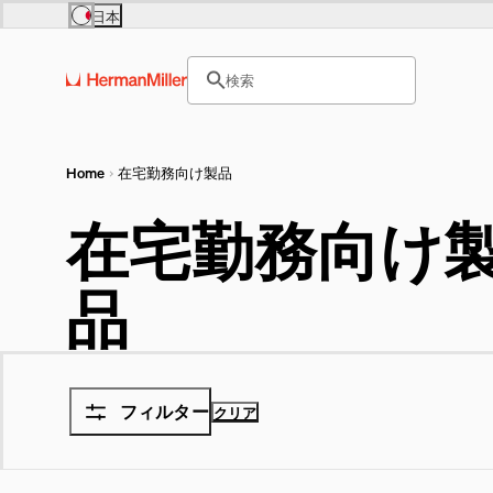
Skip to main content
日本
Europe
Asia Pacific
サイト内検索のためのテキス
United Kingdom (£)
日本 (円)
検索
France (€)
Hong Kong (HKD)
ヘッダー検索ボックスをオープ
Deutschland (€)
India (₹)
Österreich (€)
Australia (A$)
Nederland (€)
Belgium (€)
Luxembourg (€)
Home
在宅勤務向け製品
在宅勤務向け
品
フィルター
クリア