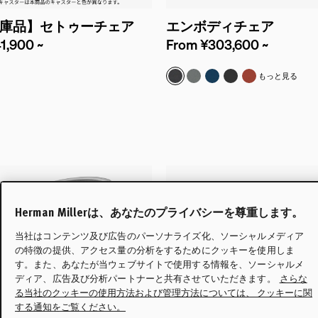
庫品】セトゥーチェア
エンボディチェア
1,900 ~
From ¥303,600 ~
ドインカラー キャニオン
メドレー & チャコール
メドレー & フェザーグレ
メドレー & ブルーグ
シンク & ブラック
シンク & キャ
もっと見る
Herman Millerは、あなたのプライバシーを尊重します。
当社はコンテンツ及び広告のパーソナライズ化、ソーシャルメディア
の特徴の提供、アクセス量の分析をするためにクッキーを使用しま
す。また、あなたが当ウェブサイトで使用する情報を、ソーシャルメ
ディア、広告及び分析パートナーと共有させていただきます。
さらな
る当社のクッキーの使用方法および管理方法については、 クッキーに関
する通知をご覧ください。