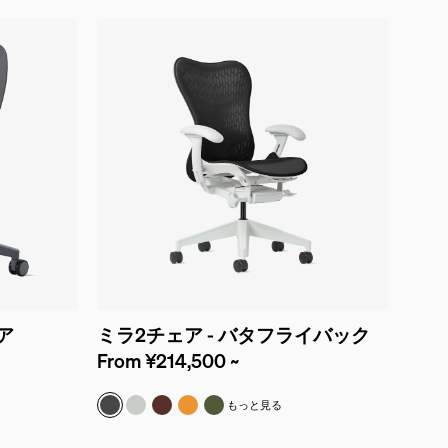
ア
ミラ2チェア - バタフライバック
From ¥214,500 ~
グラファイト
アルパイン
コードバン
オウカ
オリーブ
もっと見る