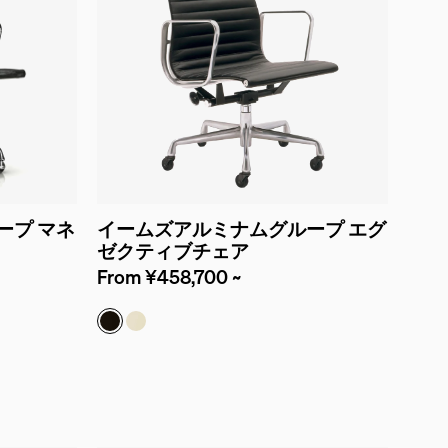
ープ マネ
イームズアルミナムグループ エグ
ゼクティブチェア
From ¥458,700 ~
）
皮革 & ブラック
皮革 & アイボリー