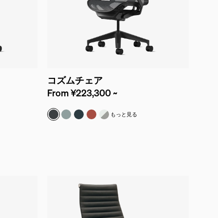
コズムチェア
From ¥223,300 ~
ネラル
グラファイト
グレイシャー
ナイトフォール
キャニオン
ホワイト＆ミネラル
もっと見る