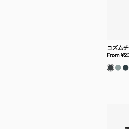
コズムチ
From ¥23
グラファ
グレイ
ナ