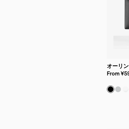
オーリン
From ¥59
ブラック
シルバ
ホ