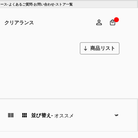
ュース
-
よくあるご質問
-
お問い合わせ
-
ストア一覧
検索キ
ヘ
クリアランス
商品リスト
ログイン
新規登録
並び替え
-