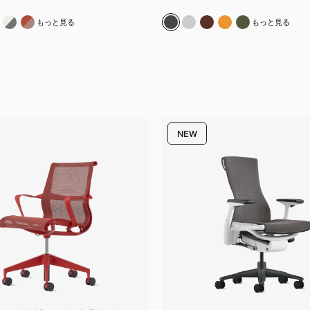
ト & グラファイト
ン & カーボン
ネラル & ミネラル
スタジオホワイト & ココア
ディップドインカラー キャニオン
グラファイト
アルパイン
コードバン
オウカ
オリーブ
もっと見る
もっと見る
NEW