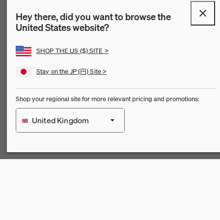
Hey there, did you want to browse the
United States website?
SHOP THE US ($) SITE >
Stay on the JP (円) Site >
Shop your regional site for more relevant pricing and promotions:
QuickShip：通常在庫品
QuickShip：国内在庫品
ゲーミングチェア
デザイナー
クリアランス
United Kingdom
New Arrivals：最近追加された製品
New Arrivals：最近追加された製品
ゲーミングモニターアーム
ストーリー
France
チェア
ホームオフィス
【限定】FAILE AND DELUXX FLUXX
特集
Deutschland
ベンチ＆スツール
リビング
Österreich
ソファ
ダイニング