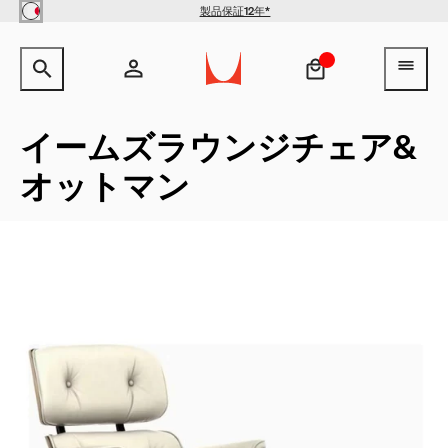
Skip to main content
製品保証12年*
サイト内検索のためのテキストを入力してください。
検索キ
ヘ
アカウント
ヘッダー検索ボックスをオープン
ログイン
イームズラウンジチェア&
オットマン
新規登録