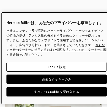
特集
イームズラウンジチェアの決
Herman Millerは、あなたのプライバシーを尊重します。
定版ガイド
当社はコンテンツ及び広告のパーソナライズ化、ソーシャルメディア
の特徴の提供、アクセス量の分析をするためにクッキーを使用しま
す。また、あなたが当ウェブサイトで使用する情報を、ソーシャルメ
世界で最も知られるデザインの1つであるイー
ディア、広告及び分析パートナーと共有させていただきます。
さらな
る当社のクッキーの使用方法および管理方法については、 クッキーに関
ムズラウンジチェアについて、あらゆる疑問
する通知をご覧ください。
にお答えします。
Cookie 設定
Read
必要なクッキーのみ
すべての Cookie を受け入れる