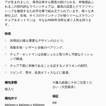
アが生まれました。発売以来今も製造が続けられる、本物感あふ
れるこの現代的なラウンジチェアは、最高の品質とクラフツマン
シップを徹底するため手仕事で組み立てられています。様々な木
材仕上げ、生地、サイズのラインナップが揃うイームズラウンジ
チェア＆オットマンは、今なお1956年当時を凌ぐ人気を誇りま
す。
特長
20世紀の最も重要なデザインのひとつ。
高級生地・レザーと合板のペアリング。
チェア・オットマンは合板シェルと取り外し可能なクッショ
ンで構成。
チェア下面に本物であることを証するメダリオンの刻印。
リビング、受付、役員オフィスなどに最適。
梱包形態
※搬入経路に十分ご注意くだ
さい（大型家具）
箱入り
保証
梱包外寸
5年
940mm x 940mm x 1020mm