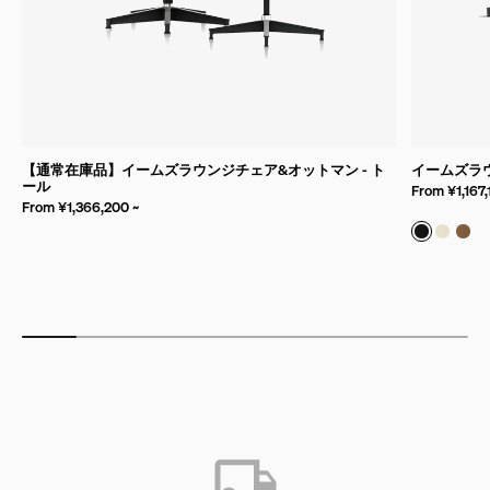
【通常在庫品】イームズラウンジチェア&オットマン - ト
イームズラ
ール
From ¥1,167,
From ¥1,366,200 ~
バンブー 
バンブ
バン