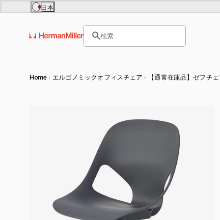
FA
Skip to main content
日本
Europe
Asia Pacific
サイト内検索のためのテキス
United Kingdom (£)
日本 (円)
¥156
検索
France (€)
Hong Kong (HKD)
ヘッダー検索ボックスをオープ
Deutschland (€)
India (₹)
Österreich (€)
Australia (A$)
Nederland (€)
Belgium (€)
Luxembourg (€)
Home
エルゴノミックオフィスチェア
【通常在庫品】ゼフチェ