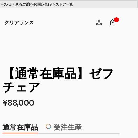
【クリアランス】アサリ
【クリアランス】イーム
ュース
-
よくあるご質問
-
お問い合わせ
-
ストア一覧
チェア
ズワイヤーベースローテ
ーブル - Herman Miller X
検索キ
ヘ
HAY
¥310,200
¥155,100
¥154,000
¥100,100
クリアランス
ログイン
新規登録
【通常在庫品】ゼフ
チェア
¥88,000
通常在庫品
受注生産