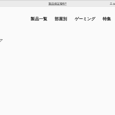
OE1 トロリー
ILE ジョイスティック
ニ
製品保証12年*
The Americas
トを入力してください。
United States ($)
,200
¥179,300
¥192,500
製品一覧
部屋別
ゲーミング
特集
Canada ($)
ン
ア