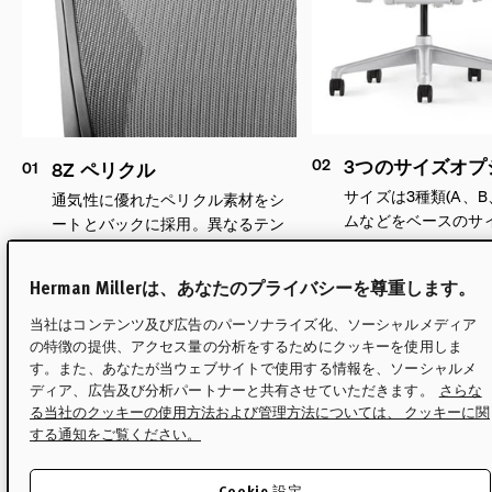
02
3つのサイズオプ
01
8Z ペリクル
サイズは3種類(A、
通気性に優れたペリクル素材をシ
ムなどをベースのサ
ートとバックに採用。異なるテン
ションの8つのゾーンが反応して体
圧を緩和し、筋肉の疲労を軽減す
Herman Millerは、あなたのプライバシーを尊重します。
るように設計されています。
当社はコンテンツ及び広告のパーソナライズ化、ソーシャルメディア
の特徴の提供、アクセス量の分析をするためにクッキーを使用しま
す。また、あなたが当ウェブサイトで使用する情報を、ソーシャルメ
ディア、広告及び分析パートナーと共有させていただきます。
さらな
る当社のクッキーの使用方法および管理方法については、 クッキーに関
する通知をご覧ください。
Cookie 設定