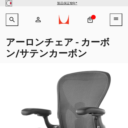
Skip to main content
製品保証12年*
サイト内検索のためのテキストを入力してください。
検索キ
ヘ
アカウント
ヘッダー検索ボックスをオープン
ログイン
アーロンチェア - カーボ
ン/サテンカーボン
新規登録