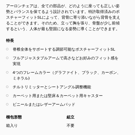
アーロンチェアは、全ての部品が、どのように座っても正しい姿
勢とバランスを保てるよう設計されています。特許取得済みのポ
スチャーフィットSLによって、背骨に寄り添いながら背骨を支え
ることができます。そのため、立って胸を張り、骨盤が少し前傾
するという、人体が最も堅固になる姿勢に導くことができます。
特長
脊椎全体をサポートする調節可能なポスチャーフィットSL
フルアジャスタブルアームで高さなどお好みのフィット感を
実現
4つのフレームカラー（
グラファイト、ブラック、
カーボン、
ミネラル
)
チルトリミッターとシートアングル調整機能
カーペット用または堅床＆カーペット用キャスター
ビニールまたはレザーアームパッド
梱包形態
組立
箱入り
不要