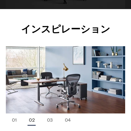
インスピレーション
Stop Animation
Start Animation
￭
▶