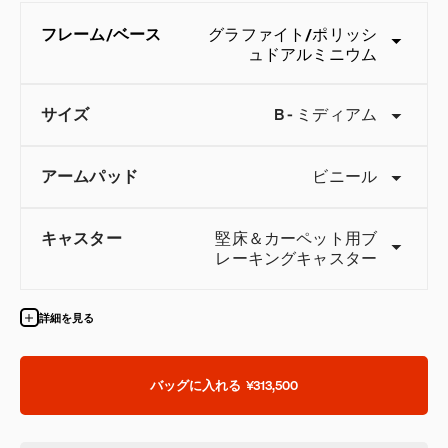
フレーム
/
ベース
グラファイト
/
ポリッシ
ュドアルミニウム
サイズ
B
-
ミディアム
アームパッド
ビニール
キャスター
堅床＆カーペット用ブ
QuickShip：国内在庫品
レーキングキャスター
詳細を見る
バッグに入れる
¥313,500