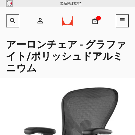
Skip to main content
製品保証12年*
【クリアランス】イームズワイ
サイト内検索のためのテキストを入力してください。
検索キ
ヘ
ヤーベースローテーブル -
Herman Miller X HAY
¥154,000
¥100,100
アカウント
ヘッダー検索ボックスをオープン
ログイン
アーロンチェア - グラファ
イト/ポリッシュドアルミ
新規登録
QuickShip：通常在庫品
QuickShip：国内在庫品
ゲーミングチェア
デザイナー
クリアランス
ニウム
New Arrivals：最近追加された製品
New Arrivals：最近追加された製品
ゲーミングモニターアーム
ストーリー
チェア
ホームオフィス
【限定】FAILE AND DELUXX FLUXX
特集
ベンチ＆スツール
リビング
ソファ
ダイニング