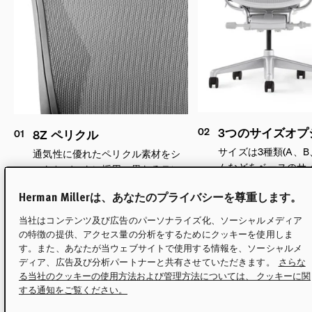
02
3つのサイズオプ
01
8Z ペリクル
サイズは3種類(A、
通気性に優れたペリクル素材をシ
ムなどをベースのサ
ートとバックに採用。異なるテン
ションの8つのゾーンが反応して体
Herman Millerは、あなたのプライバシーを尊重します。
圧を緩和し、筋肉の疲労を軽減す
るように設計されています。
当社はコンテンツ及び広告のパーソナライズ化、ソーシャルメディア
の特徴の提供、アクセス量の分析をするためにクッキーを使用しま
す。また、あなたが当ウェブサイトで使用する情報を、ソーシャルメ
ディア、広告及び分析パートナーと共有させていただきます。
さらな
る当社のクッキーの使用方法および管理方法については、 クッキーに関
する通知をご覧ください。