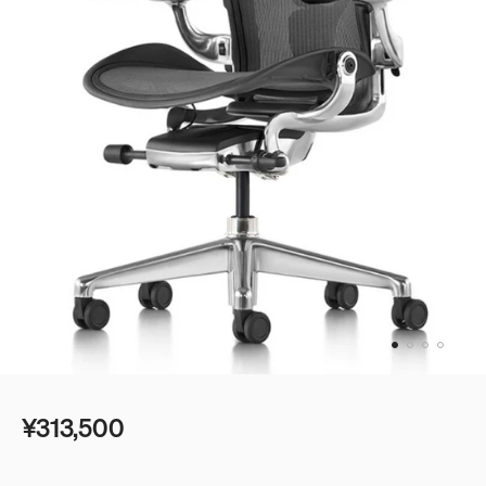
ベッド
ベッドルーム
デスク＆テーブル
ゲーミング
シェルフ＆ストレージ
ベストセラー
オフィスチェアガイド
照明
エンボディに新色：ノヴァとイグナイト登場
アクセサリー
アイコニッククラシック
イームズコレクション
ベストセラー
¥313,500
ミッドセンチュリーモダンホームの追求