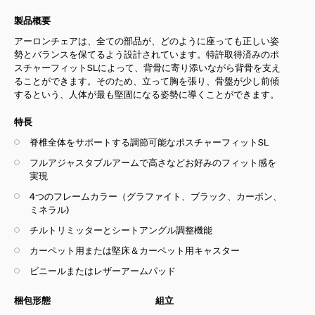
製品概要
アーロンチェアは、全ての部品が、どのように座っても正しい姿
勢とバランスを保てるよう設計されています。特許取得済みのポ
スチャーフィットSLによって、背骨に寄り添いながら背骨を支え
ることができます。そのため、立って胸を張り、骨盤が少し前傾
するという、人体が最も堅固になる姿勢に導くことができます。
特長
脊椎全体をサポートする調節可能なポスチャーフィットSL
フルアジャスタブルアームで高さなどお好みのフィット感を
実現
4つのフレームカラー（
グラファイト、ブラック、
カーボン、
ミネラル
)
チルトリミッターとシートアングル調整機能
カーペット用または堅床＆カーペット用キャスター
ビニールまたはレザーアームパッド
梱包形態
組立