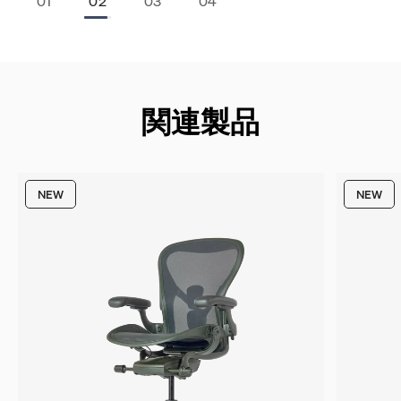
Stop Animation
Start Animation
￭
▶
関連製品
NEW
NEW