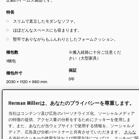
特長
スリムで直立したモダンなソファ。
ほぼどんなスペースにも収まります。
堅牢でありながらもふんわりとしたフォームクッション。
梱包数
※搬入経路に十分ご注意くだ
さい（大型家具）
1梱包
保証
梱包外寸
5年
2030 X 1120 X 980 mm
梱包重量
Herman Millerは、あなたのプライバシーを尊重します。
約110kg
当社はコンテンツ及び広告のパーソナライズ化、ソーシャルメディア
組立
の特徴の提供、アクセス量の分析をするためにクッキーを使用しま
不要
す。また、あなたが当ウェブサイトで使用する情報を、ソーシャルメ
ディア、広告及び分析パートナーと共有させていただきます。
さらな
る当社のクッキーの使用方法および管理方法については、 クッキーに関