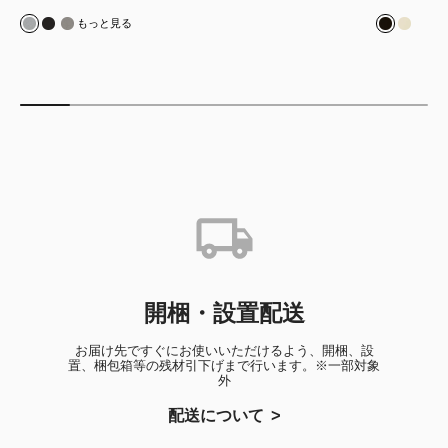
モード & インタリオ
モード & タラス
モード & シカモア
皮革/ブ
皮革/
もっと見る
開梱・設置配送
お届け先ですぐにお使いいただけるよう、開梱、設
置、梱包箱等の残材引下げまで行います。※一部対象
外
配送について