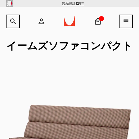
Skip to main content
製品保証12年*
サイト内検索のためのテキストを入力してください。
検索キ
ヘ
アカウント
ヘッダー検索ボックスをオープン
ログイン
イームズソファコンパクト
新規登録