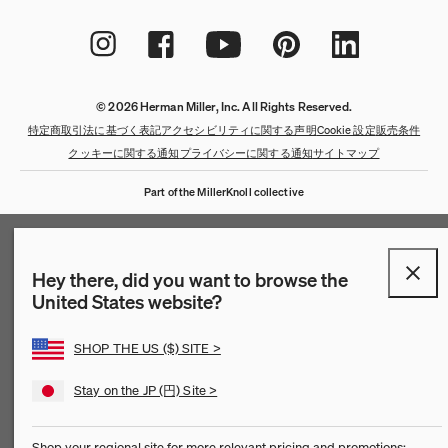
© 2026 Herman Miller, Inc. All Rights Reserved.
特定商取引法に基づく表記
アクセシビリティに関する声明
Cookie 設定
販売条件
クッキーに関する通知
プライバシーに関する通知
サイトマップ
Part of the MillerKnoll collective
QuickShip：通常在庫品
QuickShip：国内在庫品
ゲーミングチェア
デザイナー
クリアランス
Hey there, did you want to browse the
New Arrivals：最近追加された製品
New Arrivals：最近追加された製品
ゲーミングモニターアーム
ストーリー
United States website?
チェア
ホームオフィス
【限定】FAILE AND DELUXX FLUXX
特集
SHOP THE US ($) SITE >
Stay on the JP (円) Site >
ベンチ＆スツール
リビング
ソファ
ダイニング
Shop your regional site for more relevant pricing and promotions: