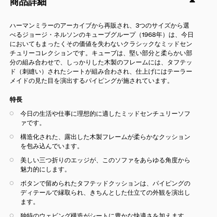
商品詳細
ハーマンミラーのアーカイブから再販され、3つのサイズから選
べるジョージ・ネルソンのキューブグループ（1968年）は、今日
においてもまったくその価値を失わないクラシックなミッドセン
チュリーコレクションです。キューブは、堅い部分と柔らかい部
分の組み合わせで、しっかりした木製のフレームには、タフテッ
ド
（刺縫い）
されたシートが組み合わされ、仕上げにはテーラー
メイドの見た目を演出するパイピングが施されています。
特長
今日の生活や仕事に理想的に適したミッドセンチュリーソフ
ァです。
構造化された、露出した木製フレームが柔らかなクッション
を包み込んでいます。
美しい三つ折りのエッジが、このソファをあらゆる角度から
魅力的にします。
ボタンで留められたタフテッドクッションは、パイピングの
ディテールで縁取られ、きちんとした仕立ての外観を演出し
ます。
独特のウェビング構造がシートに豊かな快適さを加えます。