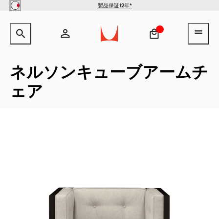
Skip to main content
製品保証12年*
【クリアランス】イームズワイ
サイト内検索のためのテキストを入力してください。
検索キ
ヘ
ヤーベースローテーブル -
Herman Miller X HAY
¥154,000
¥100,100
アカウント
ヘッダー検索ボックスをオープン
ログイン
ネルソンキューブアームチ
ェア
新規登録
QuickShip：通常在庫品
QuickShip：国内在庫品
ゲーミングチェア
デザイナー
クリアランス
New Arrivals：最近追加された製品
New Arrivals：最近追加された製品
ゲーミングモニターアーム
ストーリー
チェア
ホームオフィス
【限定】FAILE AND DELUXX FLUXX
特集
ベンチ＆スツール
リビング
ソファ
ダイニング