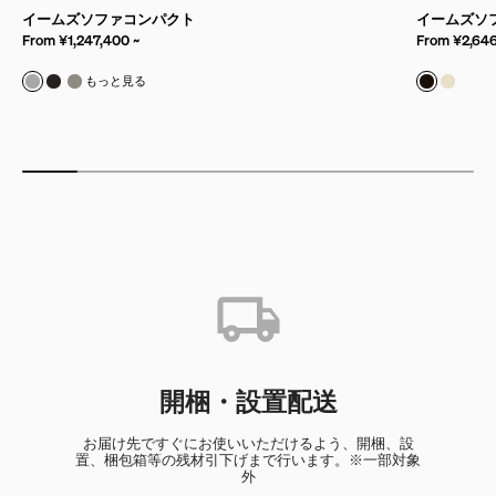
イームズソファコンパクト
イームズソフ
From ¥1,247,400 ~
From ¥2,646
モード & インタリオ
モード & タラス
モード & シカモア
皮革/ブ
皮革/
もっと見る
開梱・設置配送
お届け先ですぐにお使いいただけるよう、開梱、設
置、梱包箱等の残材引下げまで行います。※一部対象
外