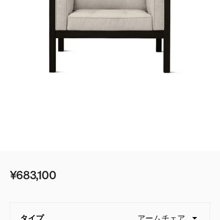
ベッド
ベッドルーム
デスク＆テーブル
ゲーミング
シェルフ＆ストレージ
ベストセラー
オフィスチェアガイド
照明
エンボディに新色：ノヴァとイグナイト登場
アクセサリー
アイコニッククラシック
イームズコレクション
¥683,100
ベストセラー
ミッドセンチュリーモダンホームの追求
タイプ
アームチェア