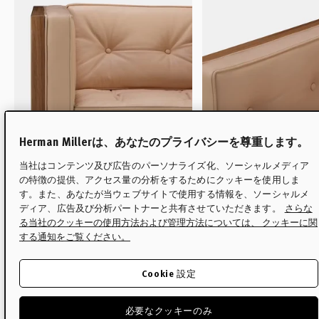
Herman Millerは、あなたのプライバシーを尊重します。
当社はコンテンツ及び広告のパーソナライズ化、ソーシャルメディア
の特徴の提供、アクセス量の分析をするためにクッキーを使用しま
す。また、あなたが当ウェブサイトで使用する情報を、ソーシャルメ
ディア、広告及び分析パートナーと共有させていただきます。
さらな
る当社のクッキーの使用方法および管理方法については、 クッキーに関
する通知をご覧ください。
01
ナチュラルな木製フレームのバリ
02
洗練された美学を演
エーションによりユニークな表情
ッド（刺縫い）クッ
Cookie 設定
をみせます。
ンドメイドによるパ
取られています。
必要なクッキーのみ