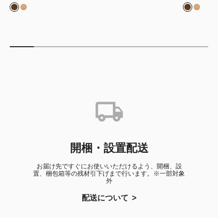
ウォルナット
ホワイトオーク
ウォルナ
ホワイ
開梱・設置配送
お届け先ですぐにお使いいただけるよう、開梱、設
置、梱包箱等の残材引下げまで行います。※一部対象
外
配送について