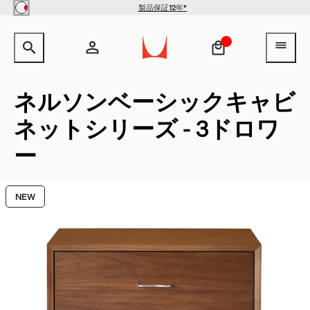
Skip to main content
製品保証12年*
サイト内検索のためのテキストを入力してください。
検索キ
ヘ
アカウント
ヘッダー検索ボックスをオープン
ログイン
ネルソンベーシックキャビ
ネットシリーズ - 3ドロワ
新規登録
ー
NEW