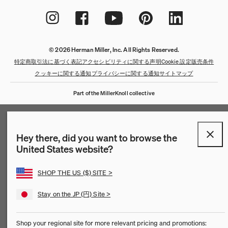
© 2026 Herman Miller, Inc. All Rights Reserved.
特定商取引法に基づく表記
アクセシビリティに関する声明
Cookie 設定
販売条件
クッキーに関する通知
プライバシーに関する通知
サイトマップ
Part of the MillerKnoll collective
QuickShip：通常在庫品
QuickShip：国内在庫品
ゲーミングチェア
デザイナー
クリアランス
Hey there, did you want to browse the
United States website?
New Arrivals：最近追加された製品
New Arrivals：最近追加された製品
ゲーミングモニターアーム
ストーリー
SHOP THE US ($) SITE >
チェア
ホームオフィス
【限定】FAILE AND DELUXX FLUXX
特集
Stay on the JP (円) Site >
ベンチ＆スツール
リビング
Shop your regional site for more relevant pricing and promotions: