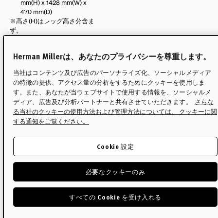
mm(H) x 1428 mm(W) x
470 mm(D)
※高さ(H)はレッグ高さ分含ま
ず。
製品重量 (kg)
Herman Millerは、あなたのプライバシーを尊重します。
3ドロワー : 38 kg
当社はコンテンツ及び広告のパーソナライズ化、ソーシャルメディア
2スライドドア : 54 kg
の特徴の提供、アクセス量の分析をするためにクッキーを使用しま
1ドロワー＆2シェルフ : 20
す。また、あなたが当ウェブサイトで使用する情報を、ソーシャルメ
kg
ディア、広告及び分析パートナーと共有させていただきます。
さらな
る当社のクッキーの使用方法および管理方法については、 クッキーに関
2ドア＆3ドロワー : 80 kg
する通知をご覧ください。
1ドア＆5ドロワー : 74 kg
2ドア＆4ドロワー : 86 kg
Cookie 設定
必要なクッキーのみ
サイズ
すべての Cookie を受け入れる
素材