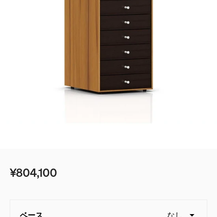
ベッド
ベッドルーム
デスク＆テーブル
ゲーミング
シェルフ＆ストレージ
ベストセラー
オフィスチェアガイド
照明
エンボディに新色：ノヴァとイグナイト登場
アクセサリー
アイコニッククラシック
イームズコレクション
¥804,100
ベストセラー
ミッドセンチュリーモダンホームの追求
ベース
なし