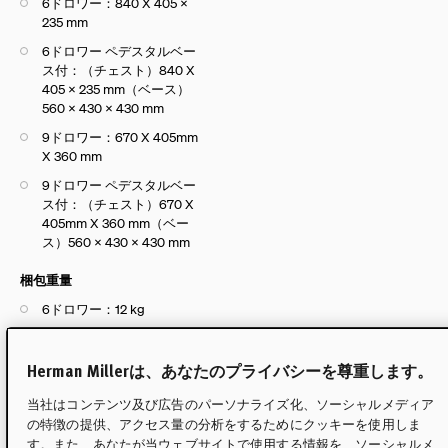
6ドロワー：840 X 405 X
235 mm
6ドロワー ペデスタルベー
ス付：（チェスト）840 X
405 X 235 mm（ベース）
560 X 430 X 430 mm
9ドロワー：670 X 405mm
X 360 mm
9ドロワー ペデスタルベー
ス付：（チェスト）670 X
405mm X 360 mm（ベー
ス）560 X 430 X 430 mm
梱包重量
6ドロワー：12 kg
6ドロワー ペデスタルベー
ス付：（チェスト）12
Herman Millerは、あなたのプライバシーを尊重します。
kg（ベース）4 kg
当社はコンテンツ及び広告のパーソナライズ化、ソーシャルメディア
9ドロワー：13 kg
の特徴の提供、アクセス量の分析をするためにクッキーを使用しま
9ドロワー ペデスタルベー
す。また、あなたが当ウェブサイトで使用する情報を、ソーシャルメ