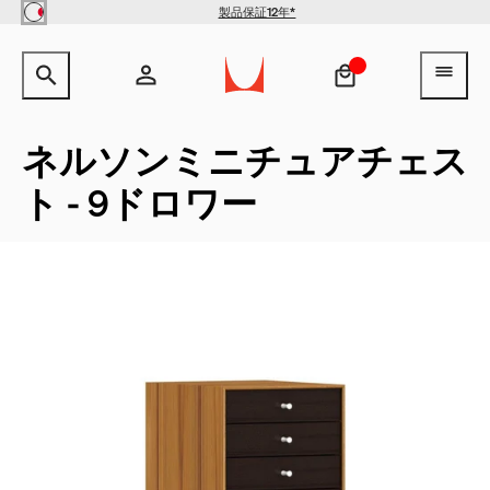
Skip to main content
製品保証12年*
【クリアランス】イームズワイ
サイト内検索のためのテキストを入力してください。
検索キ
ヘ
ヤーベースローテーブル -
Herman Miller X HAY
¥154,000
¥100,100
アカウント
ヘッダー検索ボックスをオープン
ログイン
ネルソンミニチュアチェス
ト - 9ドロワー
新規登録
QuickShip：通常在庫品
QuickShip：国内在庫品
ゲーミングチェア
デザイナー
クリアランス
New Arrivals：最近追加された製品
New Arrivals：最近追加された製品
ゲーミングモニターアーム
ストーリー
チェア
ホームオフィス
【限定】FAILE AND DELUXX FLUXX
特集
ベンチ＆スツール
リビング
ソファ
ダイニング