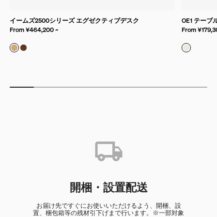
イームズ2500シリーズ エグゼクティブデスク
OE1 テーブ
From ¥464,200 ~
From ¥179,3
ホワイトオーク
ウォルナット
ホワイト
開梱・設置配送
お届け先ですぐにお使いいただけるよう、開梱、設
置、梱包箱等の残材引下げまで行います。※一部対象