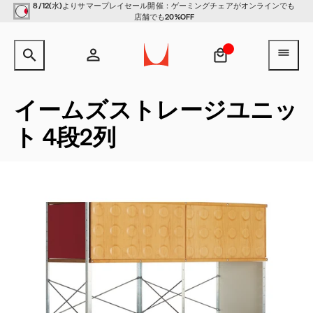
Skip to main content
8/12(水)よりサマープレイセール開催：ゲーミングチェアがオンラインでも
店舗でも20%OFF
サイト内検索のためのテキストを入力してください。
検索キ
ヘ
アカウント
ヘッダー検索ボックスをオープン
ログイン
イームズストレージユニッ
ト 4段2列
新規登録