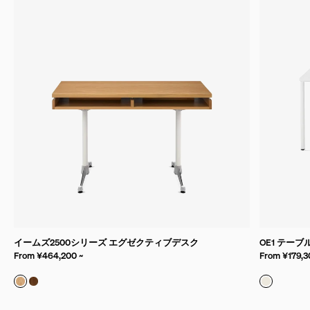
イームズ2500シリーズ エグゼクティブデスク
OE1 テーブ
From ¥464,200 ~
From ¥179,3
ホワイトオーク
ウォルナット
ホワイト