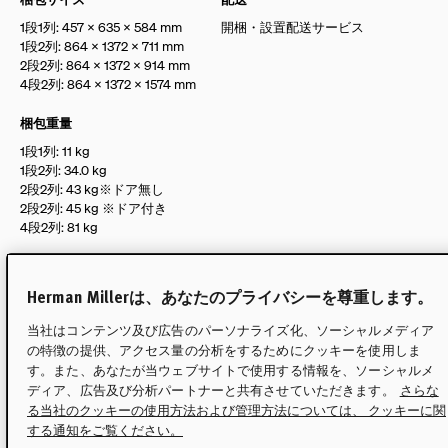
1段1列: 457 × 635 × 584 mm
開梱・設置配送サービス
1段2列: 864 × 1372 × 711 mm
2段2列: 864 × 1372 × 914 mm
4段2列: 864 × 1372 × 1574 mm
梱包重量
1段1列: 11 kg
1段2列: 34.0 kg
2段2列: 43 kg※ドア無し
2段2列: 45 kg ※ドア付き
4段2列: 81 kg
組立
完成品をお届け
Herman Millerは、あなたのプライバシーを尊重します。
※搬入経路に十分ご注意くだ
当社はコンテンツ及び広告のパーソナライズ化、ソーシャルメディア
さい（大型家具）
の特徴の提供、アクセス量の分析をするためにクッキーを使用しま
す。また、あなたが当ウェブサイトで使用する情報を、ソーシャルメ
ディア、広告及び分析パートナーと共有させていただきます。
さらな
サイズ
る当社のクッキーの使用方法および管理方法については、 クッキーに関
する通知をご覧ください。