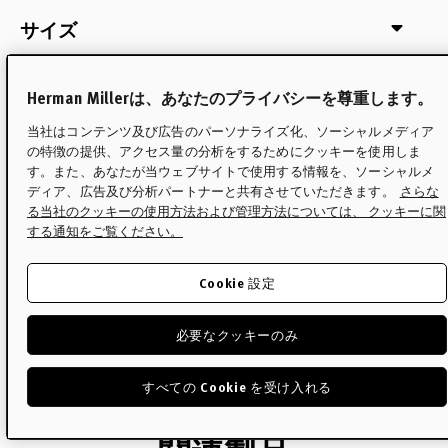
サイズ
Herman Millerは、あなたのプライバシーを尊重します。
配送について
当社はコンテンツ及び広告のパーソナライズ化、ソーシャルメディア
の特徴の提供、アクセス量の分析をするためにクッキーを使用しま
す。また、あなたが当ウェブサイトで使用する情報を、ソーシャルメ
メンテナンス・ケア
ディア、広告及び分析パートナーと共有させていただきます。
さらな
る当社のクッキーの使用方法および管理方法については、 クッキーに関
する通知をご覧ください。
保証
Cookie 設定
必要なクッキーのみ
デザイナー
すべての Cookie を受け入れる