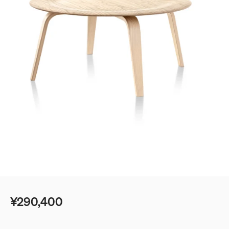
ベッド
ベッドルーム
デスク＆テーブル
ゲーミング
シェルフ＆ストレージ
ベストセラー
オフィスチェアガイド
照明
エンボディに新色：ノヴァとイグナイト登場
アクセサリー
アイコニッククラシック
イームズコレクション
ベストセラー
¥290,400
ミッドセンチュリーモダンホームの追求