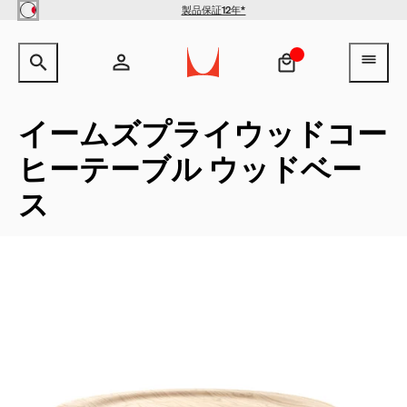
Skip to main content
製品保証12年*
【クリアランス】イームズワイ
サイト内検索のためのテキストを入力してください。
検索キ
ヘ
ヤーベースローテーブル -
Herman Miller X HAY
¥154,000
¥100,100
アカウント
ヘッダー検索ボックスをオープン
ログイン
イームズプライウッドコー
ヒーテーブル ウッドベー
新規登録
QuickShip：通常在庫品
QuickShip：国内在庫品
ゲーミングチェア
デザイナー
クリアランス
ス
New Arrivals：最近追加された製品
New Arrivals：最近追加された製品
ゲーミングモニターアーム
ストーリー
チェア
ホームオフィス
【限定】FAILE AND DELUXX FLUXX
特集
ベンチ＆スツール
リビング
ソファ
ダイニング