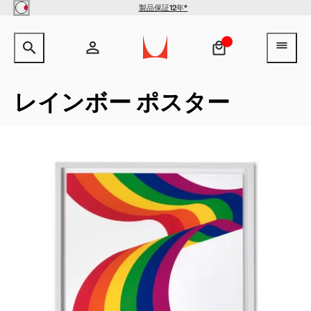
Skip to main content
製品保証12年*
サイト内検索のためのテキストを入力してください。
検索キ
ヘ
アカウント
ヘッダー検索ボックスをオープン
ログイン
レインボー ポスター
新規登録