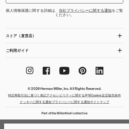
個人情報保護に関する詳細は、
当社プライバシーに関する通知
をご覧
ください。
ストア（直営店）
ご利用ガイド
© 2026 Herman Miller, Inc. All Rights Reserved.
特定商取引法に基づく表記
アクセシビリティに関する声明
Cookie 設定
販売条件
クッキーに関する通知
プライバシーに関する通知
サイトマップ
Part of the MillerKnoll collective
QuickShip：通常在庫品
QuickShip：国内在庫品
ゲーミングチェア
デザイナー
クリアランス