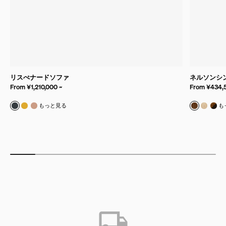
リスぺナードソファ
ネルソンシ
From ¥1,210,000 ~
From ¥434,
モード & マシーン
モード & ゴールデンロッド
モード & ブラッシュ
ウォール
ホワイ
ウォ
もっと見る
も