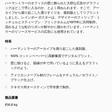
ハーマンミラーのオフィスの壁に飾られた大胆な広告やグラフィ
ックはどこで手に入るのか、とよく尋ねられます。そこで、アー
カイブから掘り起こした選りすぐりを、復刻版としてリプリント
しました。レインボー ポスターは、デザイナーのフィリップ・ミ
ッチェルと
スティーブン
・フリックホルム
が1971年に共同制作。
流れるような虹のリボンが鮮やかに描かれています。ハーマンミ
ラーのリソースサービスの広告にも使用されています。
特長
ハーマンミラーのアーカイブを掘り起こした復刻版。
100% コットンペーパーに高解像度でデジタルプリント。
壁に掛けると、額縁の中で浮いているように見えるグラフィ
ックのよう。
アメリカンメープル材のフレームをナチュラル／ホワイト／
ブラック仕上げ。
テキサス州オースティンで手作業で制作。
製品重量
約6.8 kg