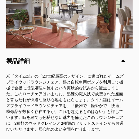
製品詳細
米『タイム誌』の「20世紀最高のデザイン」に選ばれたイームズ
プライウッドラウンジチェア。熱と自転車用ポンプを利用して機
械で合板に成型処理を施すという実験的な試みから誕生しまし
た。このローチェアはいまなお、熟練の職人技で成型された座面
と背もたれが快適な座り心地をもたらします。タイム誌はイーム
ズプライウッドラウンジチェアを、「優雅で、軽やかで、快適。
模倣品が数多く存在するが、これを超えるものはない」と評して
います。時を経ても色褪せない魅力を備えたこのラウンジチェア
は、3種類のウッドグレインと2種類のソリッドステインからお選
びいただけます。居心地のよい空間を作り出します。