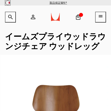
Skip to main content
製品保証12年*
サイト内検索のためのテキストを入力してください。
検索キ
ヘ
アカウント
ヘッダー検索ボックスをオープン
ログイン
イームズプライウッドラウ
ンジチェア ウッドレッグ
新規登録