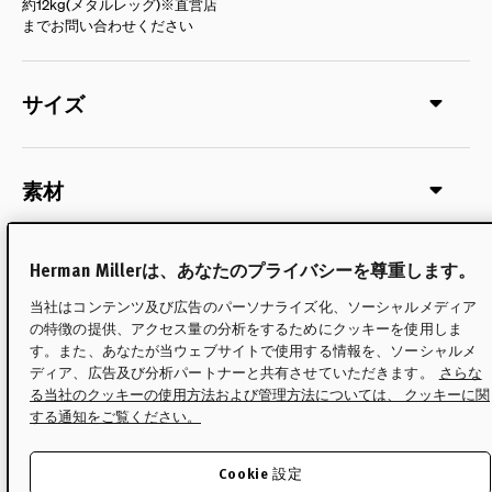
約12kg(メタルレッグ)※直営店
までお問い合わせください
サイズ
素材
Herman Millerは、あなたのプライバシーを尊重します。
配送について
当社はコンテンツ及び広告のパーソナライズ化、ソーシャルメディア
の特徴の提供、アクセス量の分析をするためにクッキーを使用しま
す。また、あなたが当ウェブサイトで使用する情報を、ソーシャルメ
メンテナンス・ケア
ディア、広告及び分析パートナーと共有させていただきます。
さらな
る当社のクッキーの使用方法および管理方法については、 クッキーに関
する通知をご覧ください。
保証
Cookie 設定