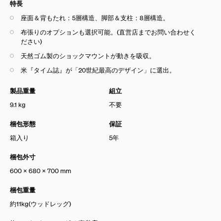
特長
座面＆背もたれ：5層構造、脚部＆支柱：8層構造。
布張りのオプションも選択可能。(直営店までお問い合わせく
ださい)
天然ゴム製のショックマウントが動きを吸収。
米『タイム誌』が「20世紀最高のデザイン」に選出。
製品重量
組立
9.1 kg
不要
梱包形態
保証
箱入り
5年
梱包外寸
600 X 680 X 700 mm
梱包重量
約11kg(ウッドレッグ)