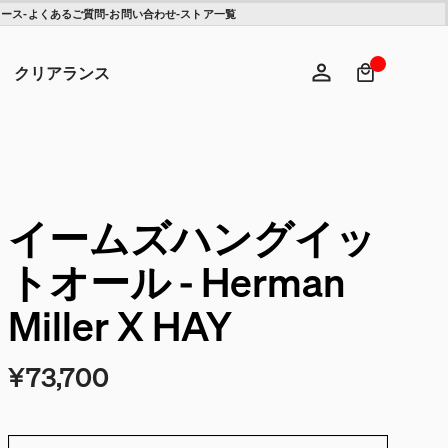
【クリアランス】アサリ
【クリアランス】イーム
ュース
-
よくあるご質問
-
お問い合わせ
-
ストア一覧
チェア
ズワイヤーベースローテ
ーブル - Herman Miller X
検索キ
ヘ
HAY
¥310,200
¥155,100
¥154,000
¥100,100
クリアランス
ログイン
新規登録
イームズハングイッ
トオール - Herman
Miller X HAY
¥73,700