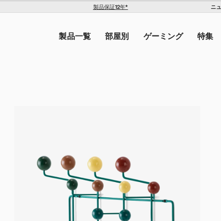
OE1 トロリー
ILE ジョイスティック
ニ
製品保証12年*
The Americas
トを入力してください。
United States ($)
,200
¥179,300
¥192,500
製品一覧
部屋別
ゲーミング
特集
Canada ($)
ン