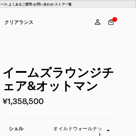
ュース
-
よくあるご質問
-
お問い合わせ
-
ストア一覧
検索キ
ヘ
クリアランス
ログイン
新規登録
イームズラウンジチ
ェア&オットマン
¥1,358,500
シェル
オイルドウォールナッ
ト