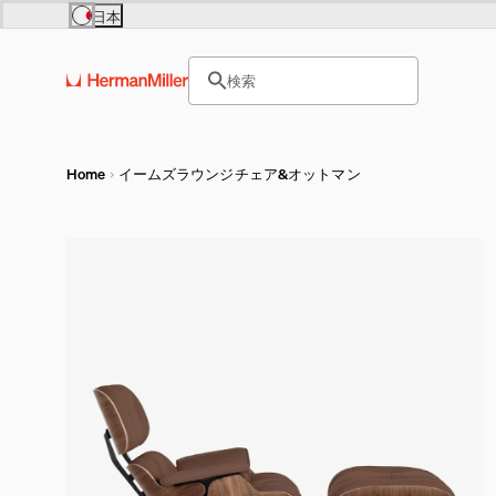
Skip to main content
日本
Europe
Asia Pacific
サイト内検索のためのテキス
United Kingdom (£)
日本 (円)
検索
France (€)
Hong Kong (HKD)
ヘッダー検索ボックスをオープ
Deutschland (€)
India (₹)
Österreich (€)
Australia (A$)
Nederland (€)
Belgium (€)
Luxembourg (€)
Home
イームズラウンジチェア&オットマン