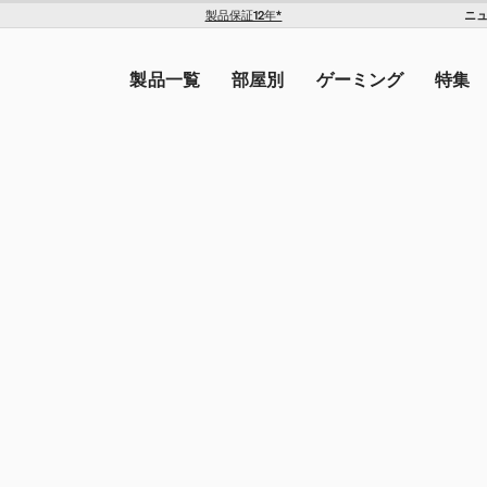
ニ
製品保証12年*
The Americas
トを入力してください。
United States ($)
製品一覧
部屋別
ゲーミング
特集
Canada ($)
ン