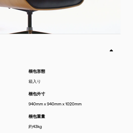
梱包形態
箱入り
梱包外寸
940mm x 940mm x 1020mm
梱包重量
約43kg