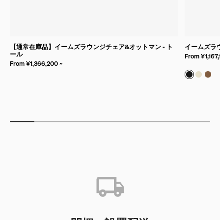
【通常在庫品】イームズラウンジチェア&オットマン - ト
イームズラ
ール
From ¥1,167,
From ¥1,366,200 ~
バンブー 
バンブ
バン