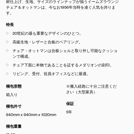
材仕上げ、生地、サイズのラインナップが揃うイームズラウンジ
チェア＆オットマンは、今なお1956年当時を凌ぐ人気を誇りま
す。
特長
20世紀の最も重要なデザインのひとつ。
高級生地・レザーと合板のペアリング。
チェア・オットマンは合板シェルと取り外し可能なクッショ
ンで構成。
チェア下面に本物であることを証するメダリオンの刻印。
リビング、受付、役員オフィスなどに最適。
梱包形態
※搬入経路に十分ご注意くだ
さい（大型家具）
箱入り
保証
梱包外寸
5年
940mm x 940mm x 1020mm
梱包重量