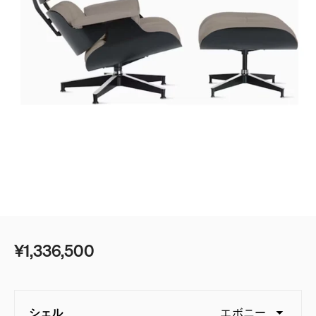
ベッド
ベッドルーム
デスク＆テーブル
ゲーミング
シェルフ＆ストレージ
ベストセラー
オフィスチェアガイド
照明
エンボディに新色：ノヴァとイグナイト登場
アクセサリー
アイコニッククラシック
イームズコレクション
¥1,336,500
ベストセラー
ミッドセンチュリーモダンホームの追求
シェル
エボニー