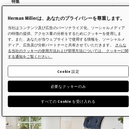
特集
イームズラウンジチェアの決
定版ガイド
Herman Millerは、あなたのプライバシーを尊重します。
当社はコンテンツ及び広告のパーソナライズ化、ソーシャルメディア
の特徴の提供、アクセス量の分析をするためにクッキーを使用しま
世界で最も知られるデザインの1つであるイー
す。また、あなたが当ウェブサイトで使用する情報を、ソーシャルメ
ムズラウンジチェアについて、あらゆる疑問
ディア、広告及び分析パートナーと共有させていただきます。
さらな
る当社のクッキーの使用方法および管理方法については、 クッキーに関
にお答えします。
する通知をご覧ください。
Read
Cookie 設定
必要なクッキーのみ
すべての Cookie を受け入れる