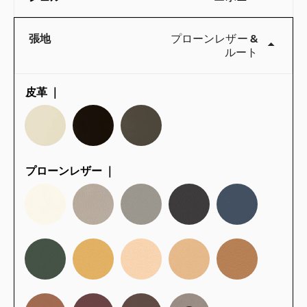
張地
プローンレザー
&
ルート
皮革 ｜
QuickShip：国内在庫品
プローンレザー ｜