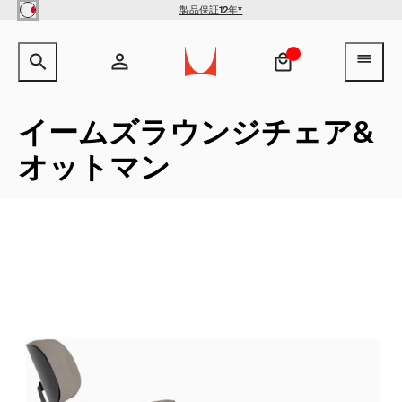
Skip to main content
製品保証12年*
【クリアランス】イームズワイ
サイト内検索のためのテキストを入力してください。
検索キ
ヘ
ヤーベースローテーブル -
Herman Miller X HAY
¥154,000
¥100,100
アカウント
ヘッダー検索ボックスをオープン
ログイン
イームズラウンジチェア&
オットマン
新規登録
QuickShip：通常在庫品
QuickShip：国内在庫品
ゲーミングチェア
デザイナー
クリアランス
New Arrivals：最近追加された製品
New Arrivals：最近追加された製品
ゲーミングモニターアーム
ストーリー
チェア
ホームオフィス
【限定】FAILE AND DELUXX FLUXX
特集
ベンチ＆スツール
リビング
ソファ
ダイニング