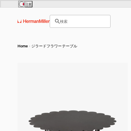
Skip to main content
日本
Europe
Asia Pacific
サイト内検索のためのテキス
United Kingdom (£)
日本 (円)
検索
France (€)
Hong Kong (HKD)
ヘッダー検索ボックスをオープ
Deutschland (€)
India (₹)
Österreich (€)
Australia (A$)
Nederland (€)
Belgium (€)
Luxembourg (€)
Home
ジラードフラワーテーブル