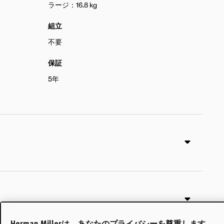
ラージ：16.8 kg
組立
不要
保証
5年
Herman Millerは、あなたのプライバシーを尊重します。