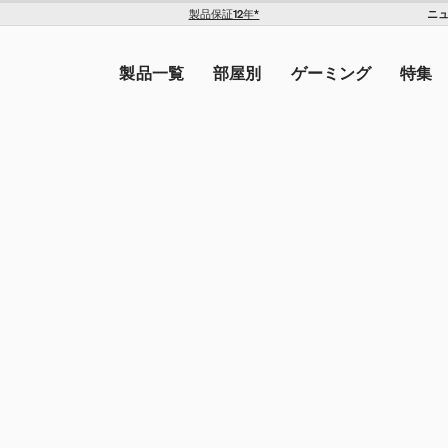
ニ
製品保証12年*
The Americas
トを入力してください。
United States ($)
製品一覧
部屋別
ゲーミング
特集
Canada ($)
ン