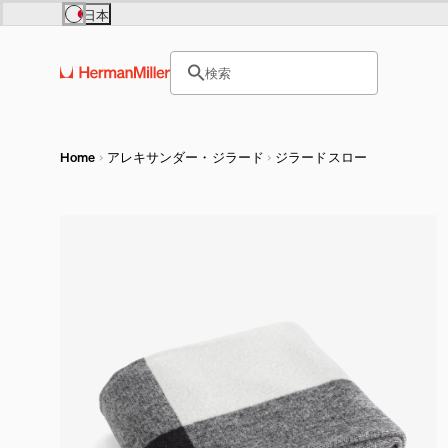
Skip to main content
日本
Europe
Asia Pacific
サイト内検索のためのテキス
United Kingdom (£)
日本 (円)
検索
France (€)
Hong Kong (HKD)
ヘッダー検索ボックスをオープ
Deutschland (€)
India (₹)
Österreich (€)
Australia (A$)
Nederland (€)
Belgium (€)
Luxembourg (€)
Home
アレキサンダー・ジラード
ジラードスロー