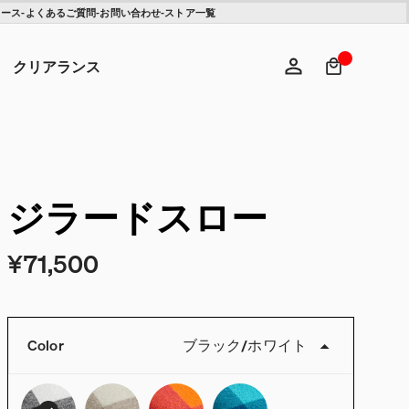
ュース
-
よくあるご質問
-
お問い合わせ
-
ストア一覧
検索キ
ヘ
クリアランス
ログイン
新規登録
ジラードスロー
¥71,500
Color
ブラック
/
ホワイト