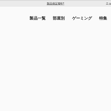
ニ
製品保証12年*
The Americas
トを入力してください。
United States ($)
製品一覧
部屋別
ゲーミング
特集
Canada ($)
ン